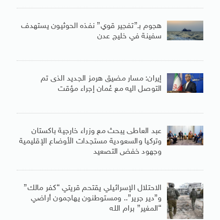
هجوم بـ”تفجير قوي” نفذه الحوثيون يستهدف
سفينة في خليج عدن
إيران: مسار مضيق هرمز الجديد الذى تم
التوصل اليه مع عُمان إجراء مؤقت
عبد العاطى يبحث مع وزراء خارجية باكستان
وتركيا والسعودية مستجدات الأوضاع الإقليمية
وجهود خفض التصعيد
الاحتلال الإسرائيلي يقتحم قريتي “كفر مالك”
و”دير جرير”.. ومستوطنون يهاجمون أراضي
“المغير” برام الله