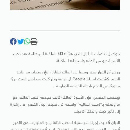
تتواصل تداعيات الزلزال الذي هزّ العائلة الملكية البريطانية بعد تجريد
الأمير أندرو من ألقابه وامتيازاته الملكية.
ورغم أن القرار صدر رسميا عن الملك تشارلز، فإن مصادر من داخل
القصر كشفت لمجلة People أن دوقة ويلز كيت ميدلتون لعبت دورًا
محوريًا في الدفع باتجاه الخطوة الصارمة.
وبحسب المصدر، فإن الأسرة المالكة كانت مجمعة خلف الملك، مع
ما وصفه بـ”لمسة نسائية” واضحة فى صياغة بيان القصر، في إشارة
إلى تأثير كيت والملكة كاميلا.
البيان أكد بدء إجراءات رسمية لسحب الألقاب والامتيازات من الأمير