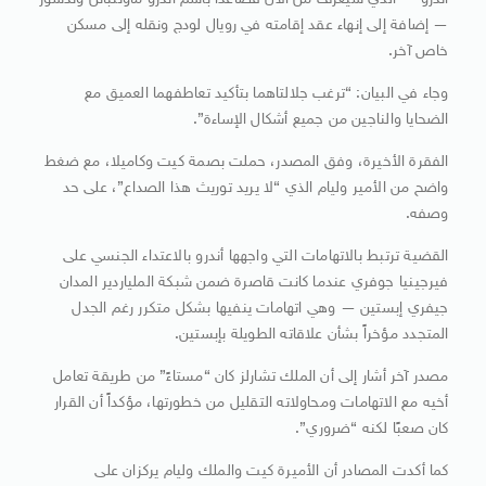
أندرو — الذي سيُعرف من الآن فصاعدًا باسم أندرو ماونتباتن وندسور
— إضافة إلى إنهاء عقد إقامته في رويال لودج ونقله إلى مسكن
خاص آخر.
وجاء في البيان: “ترغب جلالتاهما بتأكيد تعاطفهما العميق مع
الضحايا والناجين من جميع أشكال الإساءة”.
الفقرة الأخيرة، وفق المصدر، حملت بصمة كيت وكاميلا، مع ضغط
واضح من الأمير وليام الذي “لا يريد توريث هذا الصداع”، على حد
وصفه.
القضية ترتبط بالاتهامات التي واجهها أندرو بالاعتداء الجنسي على
فيرجينيا جوفري عندما كانت قاصرة ضمن شبكة الملياردير المدان
جيفري إبستين — وهي اتهامات ينفيها بشكل متكرر رغم الجدل
المتجدد مؤخراً بشأن علاقاته الطويلة بإبستين.
مصدر آخر أشار إلى أن الملك تشارلز كان “مستاءً” من طريقة تعامل
أخيه مع الاتهامات ومحاولاته التقليل من خطورتها، مؤكداً أن القرار
كان صعبًا لكنه “ضروري”.
كما أكدت المصادر أن الأميرة كيت والملك وليام يركزان على