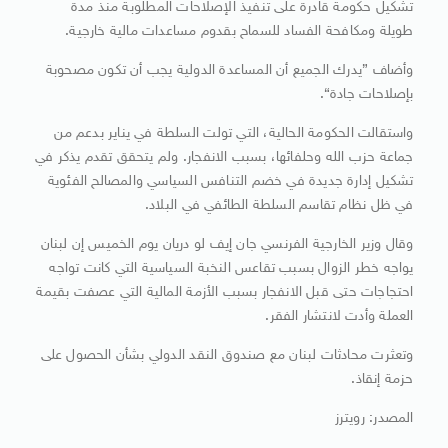
تشكيل حكومة قادرة على تنفيذ الإصلاحات المطلوبة منذ مدة
طويلة ومكافحة الفساد للسماح بقدوم مساعدات مالية خارجية.
وأضاف ”يدرك الجميع أن المساعدة الدولية يجب أن تكون مصحوبة
بإصلاحات جادة“.
واستقالت الحكومة الحالية، التي تولت السلطة في يناير بدعم من
جماعة حزب الله وحلفائها، بسبب الانفجار. ولم يتحقق تقدم يذكر في
تشكيل إدارة جديدة في خضم التنافس السياسي والمصالح الفئوية
في ظل نظام تقاسم السلطة الطائفي في البلاد.
وقال وزير الخارجية الفرنسي جان إيف لو دريان يوم الخميس إن لبنان
يواجه خطر الزوال بسبب تقاعس النخبة السياسية التي كانت تواجه
احتجاجات حتى قبل الانفجار بسبب الأزمة المالية التي عصفت بقيمة
العملة وأدت لانتشار الفقر.
وتعثرت محادثات لبنان مع صندوق النقد الدولي بشأن الحصول على
حزمة إنقاذ.
المصدر: رويترز