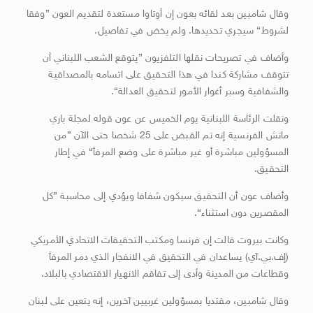
وقال شامبين بعد لقائه بعون إن أوتاوا مستعدة لتقديم العون ”وفقا
لشروط“ سيجري تحديدها. ولم يخض في تفاصيل.
وأضاف في تصريحات نقلها التلفزيون ”يتوقع الشعب اللبناني أن
تتوقف مشاركة كندا في هذا التحقيق على اتسامه بالمصداقية
والشفافية وسبر أغوار الأمور لتحقيق العدالة“.
ونقلت الرئاسة اللبنانية يوم الخميس عن عون قوله لمجلة باري
ماتش الفرنسية إنه تم القبض على 25 شخصا حتى الآن ”من
المسؤولين مباشرة أو غير مباشرة على وضع المرفأ“ في إطار
التحقيق.
وأضاف عون أن التحقيق سيكون شفافا ويؤدي إلى محاسبة ”كل
المقصرين دون استثناء“.
وكانت بيروت قالت إن فرنسا ومكتب التحقيقات الاتحادي الأمريكي
(إف.بي.آي) يساعدان في التحقيق في الانفجار الذي دمر المرفأ
وقطاعات من المدينة وأدى إلى تفاقم الانهيار الاقتصادي بالبلاد.
وقال شامبين، مقتديا بمسؤولين غربيين آخرين، إنه يتعين على لبنان