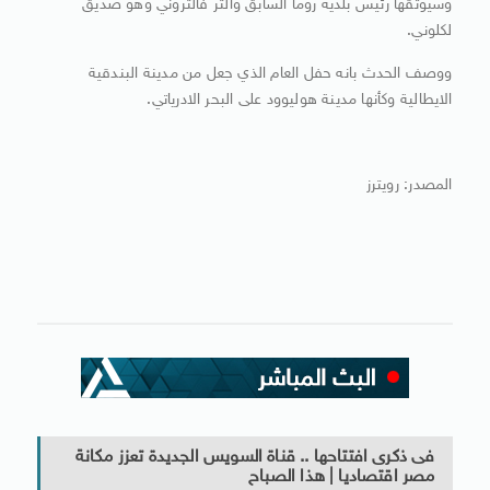
وسيوثقها رئيس بلدية روما السابق والتر فالتروني وهو صديق
لكلوني.
ووصف الحدث بانه حفل العام الذي جعل من مدينة البندقية
الايطالية وكأنها مدينة هوليوود على البحر الادرياتي.
المصدر: رويترز
فى ذكرى افتتاحها .. قناة السويس الجديدة تعزز مكانة
مصر اقتصاديا | هذا الصباح