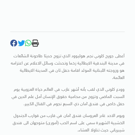
أعطى جورج كلوني نجم هوليوود الذي تزوج حديثا طاحونة الشائعات
في مدينة البندقية الايطالية زخما وتحدثت وسائل الاعلام عن اعتزامه
هو وزوجته اللبنانية المولد اقامة حفل ثان في المدينة الايطالية
العائمة.
وودع كلوني الذي لقب بأنه أشهر عازب في العالم حياة العزوبية يوم
السبت الماضي وتزوج من محامية حقوق الإنسان أمل علم الدين في
حفل خاص في فندق آمان ذي السبع نجوم في القنال الكبير.
ويوم الاحد غادر العروسان فندق آمان في قارب من قوارب الجندول
الخشبية الشهيرة سمي على اسم الحب (أمورى) متوجهان الى فندق
شيبرياني حيث تناولا العشاء.