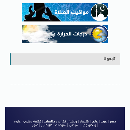
تابعونا
مصر
|
عرب
|
عالم
|
اقتصاد
|
رياضة
|
تقارير ومتابعات
|
ثقافة وفنون
|
علوم
|
وتكنولوجيا
|
سيدتى
|
منوعات
|
كاريكاتير
|
صور