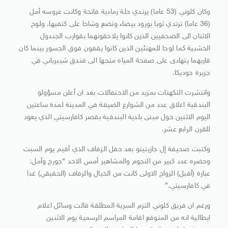
وكان كلوني (53 عاما) يرتدي حلة رمادية فاتحة وكانت عروسه أمل
(36 عاما) ترتدي ثوبا بورود بيضاء وتضع وشاحا على كتفيها. ولوح
الاثنان الى الصحفيين الذين كانوا يلاحقونهما بقوارب الجندول
الخشبية كما لوحا للمهنئين الذين كانوا يقفون فوق الجسور بينما كان
قاربهما يتهادى على صفحة المياه متجها الى فندق شيبرياني في
جزيرة جوديكا.
وانتشرت التكهنات بمزيد من الاحتفالات بعد ان أعلن مسؤولو
البندقية اغلاق عدد من الشوارع الضيقة في المدينة لمدة ساعتين
اليوم الاثنين حول مبنى بلدية البندقية بقصر كافارسيتي الذي يعود
للقرن الرابع عشر.
وكتبت صحيفة إل جازيتينو بعد حفل الزفاف الذي أقيم يوم السبت
وحضره عدد كبير من النجوم والمشاهير أمس الاحد “جورج وأمل:
عبارة (أقبل) الزواج الاولى كانت من الخيال والزفاف (الحقيقي) غدا
في كافارسيتي.”
ورغم ان فريق كلوني التزم السرية المطلقة قالت وسائل اعلام
ايطالية انه من المتوقع اقامة المراسم الرسمية يوم الاثنين