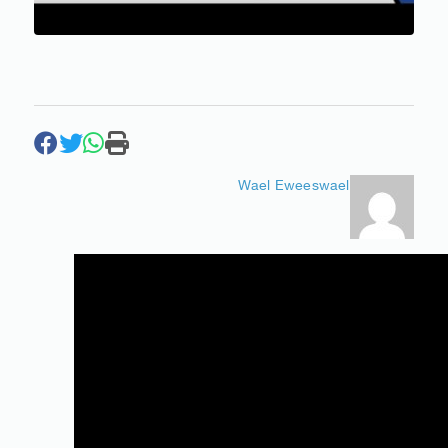
Wael Eweeswael