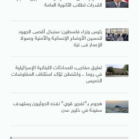
القدرات لطلاب الثانوية العامة
رئيس وزراء فلسطين: سنبذل أقصى الجهود
لتحسين الأوضاع الإنسانية والأمنية وصولا
للإعمار فى غزة
تعليق مفاجىء للمحادثات اللبنانية الإسرائيلية
في روما .. واشنطن تؤكد استئناف المفاوضات
الخميس
هجوم بـ”تفجير قوي” نفذه الحوثيون يستهدف
سفينة في خليج عدن