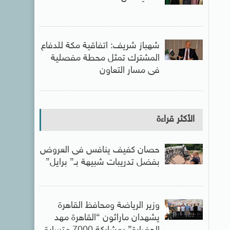
شهباز شريف: اتفاقية مكة للدفاع
المشترك تمثل محطة مفصلية
فى مسار التعاون
الأكثر قراءة
حصان كفيف ينافس فى العروض
بفضل تدريبات شبيهة بـ” برايل”
وزير الرياضة ومحافظ القاهرة
يشهدان ماراثون “القاهرة مهد