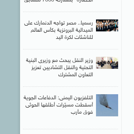
الحضارة” بمشاركة 7000 متسابق
رسميا.. مصر تواجه الدنمارك على
الميدالية البرونزية بكأس العالم
للناشئات لكرة اليد
وزير النقل يبحث مع وزيرى البنية
التحتية والنقل التشاديين تعزيز
التعاون المشترك
التلفزيون اليمنى: الدفاعات الجوية
أسقطت مسيّرات أطلقها الحوثى
فوق مأرب