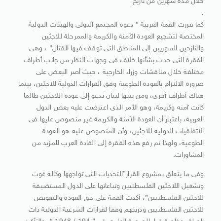
خلال مدة شهرين من تاريخ
.
كما قررت القمة العربية ” دعوة المجتمع الدولى والهيئات الدولية
المختصة لتشجيع العودة الآمنة والكريمة والممرحلة للاجئين
والنازحين السوريين إلى المناطق التى توقف فيها القتال” ، وهى
الفقرة التى حدث بشأنها خلاف فى وجهات النظر من جانب أطراف
مختلفة خلال مناقشات وزراء الخارجية ، حيث أصر البعض على
ضرورة الالتزام بالعودة الطوعية وفق القرارات الدولية للاجئين، بينما
هناك أطراف أخرى، ومن بينها لبنان تدعو إلى عودة اللاجئين طالما
كانت آمنه وكريمة، وهو الأمر الذى اعترضت عليه بعض الدول
العربية، باعتبار أن العودة الآمنة والكريمة غير منصوص عليها فى
الاتفاقيات الدولية للاجئين، وأن المنصوص عليه هو العودة
الطوعية، ولهذا تم رفع هذه الفقرة إلى القادة العرب للمزيد من
المشاورات.
وفى ما يتعلق بمشروع القرار”التحديات التى تواجهها وكالة غوث
وتشغيل اللاجئين الفلسطنيين وتباعاتها على الدول المستضيفة
للاجئين الفلسطنيين”، أكدت القمة على حق العودة والتعويض
للاجئين الفلسطنيين وذريتهم وفقا لقرارات الشرعية الدولية ذات