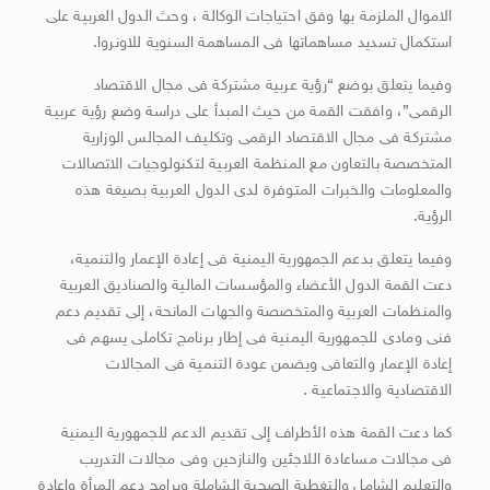
الاموال الملزمة بها وفق احتياجات الوكالة ، وحث الدول العربية على
استكمال تسديد مساهماتها فى المساهمة السنوية للاونروا.
وفيما يتعلق بوضع “رؤية عربية مشتركة فى مجال الاقتصاد
الرقمى”، وافقت القمة من حيث المبدأ على دراسة وضع رؤية عربية
مشتركة فى مجال الاقتصاد الرقمى وتكليف المجالس الوزارية
المتخصصة بالتعاون مع المنظمة العربية لتكنولوجيات الاتصالات
والمعلومات والخبرات المتوفرة لدى الدول العربية بصيغة هذه
الرؤية.
وفيما يتعلق بدعم الجمهورية اليمنية فى إعادة الإعمار والتنمية،
دعت القمة الدول الأعضاء والمؤسسات المالية والصناديق العربية
والمنظمات العربية والمتخصصة والجهات المانحة، إلى تقديم دعم
فنى ومادى للجمهورية اليمنية فى إطار برنامج تكاملى يسهم فى
إعادة الإعمار والتعافى ويضمن عودة التنمية فى المجالات
الاقتصادية والاجتماعية .
كما دعت القمة هذه الأطراف إلى تقديم الدعم للجمهورية اليمنية
فى مجالات مساعادة اللاجئين والنازحين وفى مجالات التدريب
والتعليم الشامل والتغطية الصحية الشاملة وبرامج دعم المرأة وإعادة