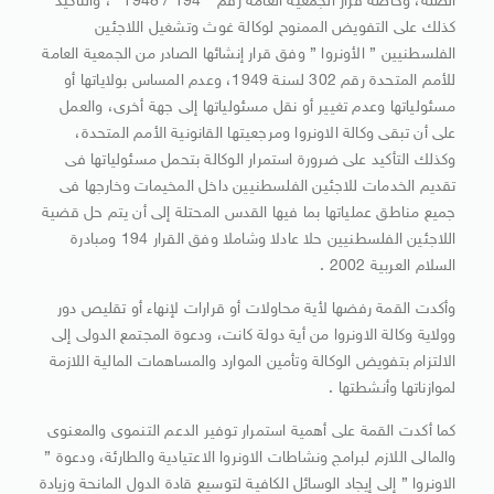
الصلة، وخاصة قرار الجمعية العامه رقم ” 194 / 1948 “، والتأكيد
كذلك على التفويض الممنوح لوكالة غوث وتشغيل اللاجئين
الفلسطنيين ” الأونروا ” وفق قرار إنشائها الصادر من الجمعية العامة
للأمم المتحدة رقم 302 لسنة 1949، وعدم المساس بولاياتها أو
مسئولياتها وعدم تغيير أو نقل مسئولياتها إلى جهة أخرى، والعمل
على أن تبقى وكالة الاونروا ومرجعيتها القانونية الأمم المتحدة،
وكذلك التأكيد على ضرورة استمرار الوكالة بتحمل مسئولياتها فى
تقديم الخدمات للاجئين الفلسطنيين داخل المخيمات وخارجها فى
جميع مناطق عملياتها بما فيها القدس المحتلة إلى أن يتم حل قضية
اللاجئين الفلسطنيين حلا عادلا وشاملا وفق القرار 194 ومبادرة
السلام العربية 2002 .
وأكدت القمة رفضها لأية محاولات أو قرارات لإنهاء أو تقليص دور
وولاية وكالة الاونروا من أية دولة كانت، ودعوة المجتمع الدولى إلى
الالتزام بتفويض الوكالة وتأمين الموارد والمساهمات المالية اللازمة
لموازناتها وأنشطتها .
كما أكدت القمة على أهمية استمرار توفير الدعم التنموى والمعنوى
والمالى اللازم لبرامج ونشاطات الاونروا الاعتيادية والطارئة، ودعوة ”
الاونروا ” إلى إيجاد الوسائل الكافية لتوسيع قادة الدول المانحة وزيادة