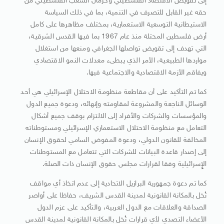
إلى تقويض الاقتصاد الفلسطيني وحرمان الشعب الفلسطيني من
حقه غير القابل للتصرف في التنمية، بما في ذلك السياسة
الاستيطانية التوسعية الاستعمارية، بمختلف مظاهرها على كامل
أرض فلسطين المحتلة منذ عام 1967 بما فيها القدس الشرقية،
التي تهدف إلى تقويض تواصلها الجغرافي ومنعها من استغلال
مواردها الطبيعية، الأمر الذي يبطىء معدلات النمو الاقتصادي
ويفاقم الأزمة الاقتصادية والاجتماعية فيها.
كما تم التأكيد على أن مقاطعة منظومة الاحتلال الإسرائيلي هي أحد
الوسائل الناجعة والمشروعة لمقاومته وإنهائه، ودعوة جميع الدول
والمؤسسات والشركات والأفراد إلى الالتزام بوقف جميع أشكال
التعامل مع منظومة الاحتلال الاستعماري الإسرائيلي ومستوطناته
المخالفة للقانون الدولي، ودعوة المفوض السامي لحقوق الإنسان
إلى إصدار قاعدة البيانات للشركات التي تتعامل مع المستوطنات
الإٍسرائيلية وفقا لقرارات مجلس حقوق الإنسان ذات الصلة.
كما تم دعوة جمهورية البرازيل الاتحادية إلى عدم اتخاذ أي مواقف
تُخل بالمكانة القانونية لمدينة القدس الشريف، حفاظا على أواصر
الصداقة والعلاقات مع الدول العربية، والتأكيد على عزم الدول
الأعضاء التصدي لأي قرارات تُخل بالمكانة القانونية لمدينة القدس