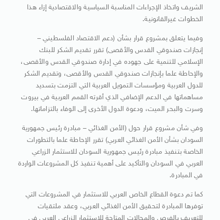
الشريف واتخاذ الإجراءات المناسبة السياسية والاقتصادية إزاء هذا
الخطوات غيرالقانونية.
وفيما يتعلق بمشروع قرار بشأن (دعم الاقتصاد الفلسطيني –
إنجازات صندوقي القدس والأقصى) تقرر تقديم الشكر للبنك
الإسلامي للتنمية على جهوده في إدارة صندوقي القدس والأقصى،
والإحاطة علما بإنجازات صندوقي القدس والأقصى، وتقديم الشكر
للدول العربية ومؤسسات التمويل العربية التي التزمت بتسديد
مساهماتها في الدعم الإضافي الذي أقرته القمم العربية في بيروت
وسرت والبحر الميت، ودعوة الدول الأخرى إلى الوفاء بالتزاماتها.
وفي شأن مشروع قرار حول (الأمن الغذائي – مبادرة رئيس جمهورية
السودان بشأن الأمن الغذائي العربي) تقرر الإحاطة علما بالتطورات
الخاصة بتنفيذ مبادرة رئيس جمهورية السودان للاستثمار الزراعي
العربي في السودان والتأكيد على أهمية تنفيذ كل المشروعات الواردة
في المبادرة.
كما تم دعوة القطاع الخاص العربي للاستثمار في المشروعات التي
توفرها المبادرة لتحقيق الأمن الغذائي العربي، وعقد ملتقيات
للتعريف بالفرص والمجالات المتاحة للاستثمار الزراعي العربي في