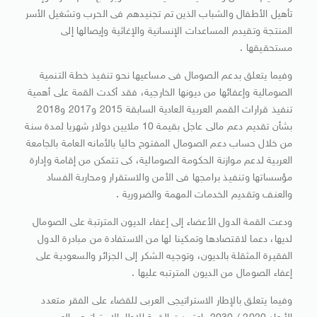
تأهيل الأطفال والشباب الذين تم تجنيدهم فى الحرب وتشغيل الأسر
المنتجة وتقيدم المساعدات الإنسانية والإغاثية وإيصالها إلى
مستحقيقها .
وفيما يتعلق بدعم الصومال فى مساعيها نحو تنفيذ خطة التنمية
الصومالية وإعفائها من ديونها الخارجية، فقد أكدت القمة على أهمية
تنفيذ قرارات القمم العربية العادية السابقة 2015 و2017 و2018
بشأن تقديم دعم مالى عاجل بقيمة 10 ملايين دولار شهريا لمدة سنة
من خلال حساب دعم الصومال المفتوح حاليا بالأمانه العامة بالجامعة
العربية لدعم موازنة الحكومة الصومالية، كى تتمكن من إقامة وإدارة
مؤسساتها وتنفيذ برامجها فى الأمن والاستقرار ومحاربة الفساد
والعنف وتقديم الخدمات المهمة والضرورية .
ودعت القمة الدول الأعضاء إلى إعفاء الديون المترتبة على الصومال
لديها، دعما لاقتصادها وتمكينا لها من الاستفادة من مبادرة الدول
الفقيرة المثقلة بالديون، وتوجيه الشكر إلى الجزائر والسعودية على
إعفاء الصومال من الديون المترتبه عليها .
وفيما يتعلق بالإطار الاستراتيجى العربى للقضاء على الفقر متعدد