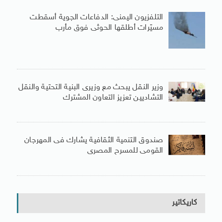
التلفزيون اليمنى: الدفاعات الجوية أسقطت
مسيّرات أطلقها الحوثى فوق مأرب
وزير النقل يبحث مع وزيرى البنية التحتية والنقل
التشاديين تعزيز التعاون المشترك
صندوق التنمية الثقافية يشارك فى المهرجان
القومى للمسرح المصرى
كاريكاتير