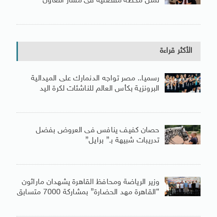
تمثل محطة مفصلية فى مسار التعاون
الأكثر قراءة
رسميا.. مصر تواجه الدنمارك على الميدالية
البرونزية بكأس العالم للناشئات لكرة اليد
حصان كفيف ينافس فى العروض بفضل
تدريبات شبيهة بـ” برايل”
وزير الرياضة ومحافظ القاهرة يشهدان ماراثون
“القاهرة مهد الحضارة” بمشاركة 7000 متسابق