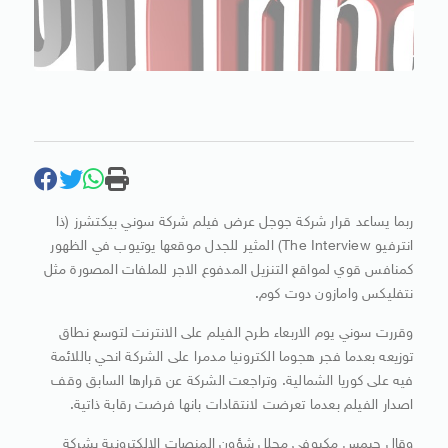
ربما يساعد قرار شركة جوجل عرض فيلم شركة سوني بيكتشرز (ذا
انترفيو ‭The Interview‬) المثير للجدل موقعها يوتيوب في الظهور
كمنافس قوي لمواقع التنزيل المدفوع الاجر للملفات المصورة مثل
نتفليكس وامازون دوت كوم.
وقررت سوني يوم الاربعاء طرح الفيلم على الانترنت لتوسع نطاق
توزيعه بعدما فجر هجوما الكترونيا مدمرا على الشركة انحي باللائمة
فيه على كوريا الشمالية. وتراجعت الشركة عن قرارها السابق وقف
اصدار الفيلم بعدما تعرضت لانتقادات بانها فرضت رقابة ذاتية.
وقال جيمس مكيوفي محلل شؤون المنصات الالكترونية بشركة