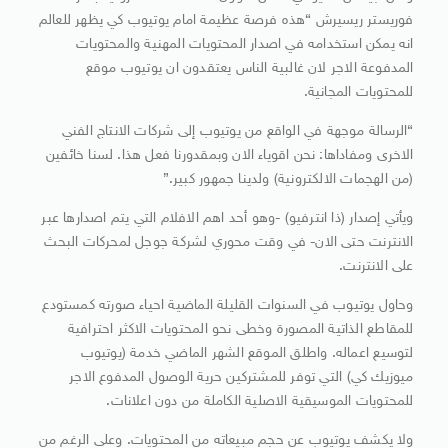
فوريستر ريسيرش “هذه فرصة عظيمة امام يوتيوب كي يظهر للعالم
انه يمكن استخدامه في اصدار المحتويات المهنية والمحتويات
المدفوعة الاجر لان غالبية الناس يعتقدون ان يوتيوب موقع
للمحتويات المجانية.
“الرسالة موجهة في الواقع من يوتيوب إلى شركات الانتاج الفني
الاخرى ومفاداها: نحن اقوياء الان وبمقدورنا فعل هذا. لسنا خائفين
(من الهجمات الالكترونية) ولدينا جمهور كبير.”
ويأتي إصدار (ذا انترفيو) -وهو أحد اهم الافلام التي يتم اصدارها عبر
الانترنت حتى الان- في وقت محوري لشركة جوجل لمحركات البحث
على الانترنت.
وحاول يوتيوب في السنوات القليلة الماضية احياء صورته كمستودع
للمقاطع الذاتية المصورة وخطى نحو المحتويات الاكثر احترافية
لتوسيع اعماله. واطلق الموقع الشهر الماضي خدمة (يوتيوب
ميوزيك كي) التي توفر للمشتركين حرية الوصول المدفوع الاجر
للمحتويات الموسيقية الاصلية الكاملة من دون اعلانات.
ولا يكشف يوتيوب عن حجم مبيعاته من المحتويات. وعلى الرغم من