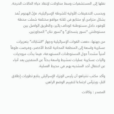
نقلها إلى المستشفيات وسط محاولات لإنقاذ حياة الحالات الحرجة.
وبحسب التحقيقات الأولية للشرطة الإسرائيلية، فإنّ الهجوم نُفذ
بشكل متزامن أو متتابع في ثلاثة مواقع مختلفة شملت محطة
للوقود داخل مستوطنة كوخاف يائير، والطريق الواصل بين
مستوطنتي “تسور يتسحاق” و”تسور نتان” المجاورتين.
من جهتها، دفعت القوات الإسرائيلية وجهاز “الشاباك” بتعزيزات
عسكرية واسعة إلى المنطقة المحاذية للخط الأخضر، وفرضت طوقاً
أمنياً مشدداً حول المستوطنات المستهدفة، فيما بدأت مروحيات
وآليات عسكرية عمليات تمشيط واسعة بحثاً عن المنفذين بعد أنباء
عن اعتقال أحد المشتبه بهم في محيط العملية.
وأكد مكتب نتنياهو أن رئيس الوزراء الإسرائيلي يتابع تطورات إطلاق
النار، ويترأس اجتماعا لتقييم الوضع الراهن.
المصدر : وكالات