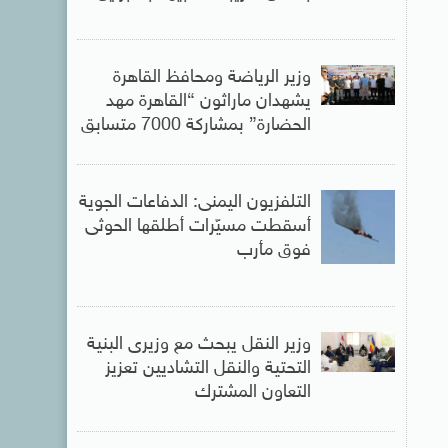
وزير الرياضة ومحافظ القاهرة
يشهدان ماراثون “القاهرة مهد
الحضارة” بمشاركة 7000 متسابق
التلفزيون اليمنى: الدفاعات الجوية
أسقطت مسيّرات أطلقها الحوثى
فوق مأرب
وزير النقل يبحث مع وزيرى البنية
التحتية والنقل التشاديين تعزيز
التعاون المشترك