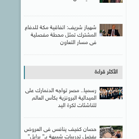
شهباز شريف: اتفاقية مكة للدفاع
المشترك تمثل محطة مفصلية
فى مسار التعاون
الأكثر قراءة
رسميا.. مصر تواجه الدنمارك على
الميدالية البرونزية بكأس العالم
للناشئات لكرة اليد
حصان كفيف ينافس فى العروض
بفضل تدريبات شبيهة بـ” برايل”