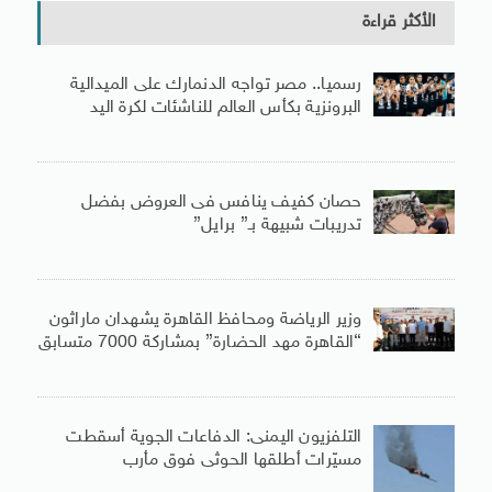
الأكثر قراءة
رسميا.. مصر تواجه الدنمارك على الميدالية
البرونزية بكأس العالم للناشئات لكرة اليد
حصان كفيف ينافس فى العروض بفضل
تدريبات شبيهة بـ” برايل”
وزير الرياضة ومحافظ القاهرة يشهدان ماراثون
“القاهرة مهد الحضارة” بمشاركة 7000 متسابق
التلفزيون اليمنى: الدفاعات الجوية أسقطت
مسيّرات أطلقها الحوثى فوق مأرب