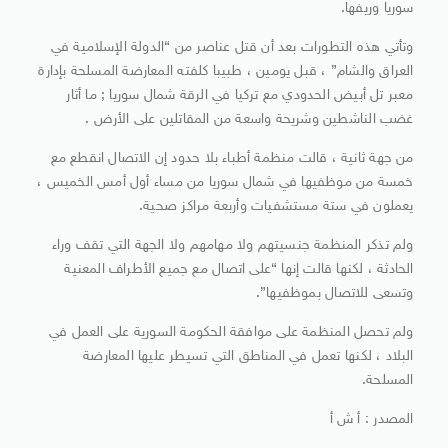
سوريا وريفها.
وتأتي هذه التطورات بعد أن قتل عناصر من “الدولة الإسلامية في
العراق والشام” ، قبل يومين ، طبيبا كلفته المعارضة المسلحة بإدارة
معبر تل أبيض الحدودي مع تركيا في الرقة شمال سوريا ; ما أثار
غضب الناشطين وشريحة واسعة من المقاتلين على الأرض .
من جهة ثانية ، قالت منظمة أطباء بلا حدود إن الاتصال انقطع مع
خمسة من موظفيها في شمال سوريا من مساء أول أمس الخميس ،
يعملون في ستة مستشفيات وأربعة مراكز صحية.
ولم تذكر المنظمة جنسيتهم ولا مهامهم ولا الجهة التي تقف وراء
الحادثة ، لكنها قالت إنها “على اتصال مع جميع الأطراف المعنية
وتسعى للاتصال بموظفيها”.
ولم تحصل المنظمة على موافقة الحكومة السورية على العمل في
البلاد ، لكنها تعمل في المناطق التي تسيطر عليها المعارضة
المسلحة.
المصدر : أ ش أ