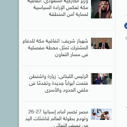
وزير الخارجية السعودى: اتفاقية
مكة تعكس الإرادة السياسية
لحماية أمن المنطقة
شهباز شريف: اتفاقية مكة للدفاع
المشترك تمثل محطة مفصلية
فى مسار التعاون
الرئيس اللبنانى: زيارة واشنطن
فتحت أبواباً جديدة وتقدمًا فى
ملفي الحدود والأسرى
مصر تخسر أمام إسبانيا 27-26
وتودع بطولة العالم لناشئات اليد
من نصف النهائى