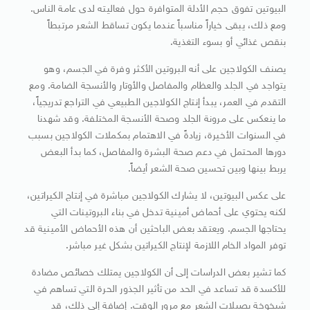
البيوتين تفوق حجم الأدلة المتوافرة حول فعاليته لدى عامة الناس.
ومع ذلك، يبقى خياراً مناسباً عندما يكون تساقط الشعر مرتبطاً
بنقص غذائي أو بسوء التغذية.
يصنف الكولاجين على أنه البروتين الأكثر وفرة في الجسم، وهو
يتواجد في الجلد والعظام والمفاصل والأوتار والأنسجة الضامة. ومع
التقدم في العمر، يبدأ إنتاج الكولاجين الطبيعي في التراجع تدريجياً،
ما ينعكس على مرونة الجلد وصحة الأنسجة المختلفة. وقد شهدنا
في السنوات الأخيرة، زيادةً في الاهتمام بمكملات الكولاجين بسبب
دورها المحتمل في دعم صحة البشرة والمفاصل، كما بدأ البعض
يربط بينها وبين تحسين صحة الشعر أيضاً.
على عكس البيوتين، لا يشارك الكولاجين مباشرة في إنتاج الكيراتين،
لكنه يحتوي على أحماض أمينية تدخل في بناء البروتينات التي
يحتاجها الجسم. ويعتقد بعض الباحثين أن هذه الأحماض الأمينية قد
توفر المواد الخام اللازمة لإنتاج الكيراتين بشكل غير مباشر.
كما تشير بعض الدراسات إلى أن الكولاجين يمتلك خصائص مضادة
للأكسدة قد تساعد في الحد من تأثير الجذور الحرة التي تساهم في
شيخوخة بصيلات الشعر مع مرور الوقت. إضافة إلى ذلك، قد