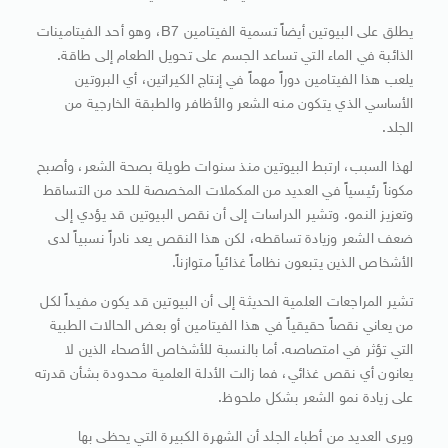
يطلق على البيوتين أيضاً تسمية الفيتامين B7، وهو أحد الفيتامينات
الذائبة في الماء التي تساعد الجسم على تحويل الطعام إلى طاقة.
يلعب هذا الفيتامين دوراً مهماً في إنتاج الكيراتين، أي البروتين
الأساسي الذي يتكون منه الشعر والأظافر والطبقة الخارجية من
الجلد.
لهذا السبب، ارتبط البيوتين منذ سنوات طويلة بصحة الشعر، وأصبح
مكوناً رئيسياً في العديد من المكملات المخصصة للحد من التساقط
وتعزيز النمو. وتشير الدراسات إلى أن نقص البيوتين قد يؤدي إلى
ضعف الشعر وزيادة تساقطه، لكن هذا النقص يعد نادراً نسبياً لدى
الأشخاص الذين يتبعون نظاماً غذائياً متوازناً.
تشير المراجعات العلمية الحديثة إلى أن البيوتين قد يكون مفيداً لكل
من يعاني نقصاً حقيقياً في هذا الفيتامين أو بعض الحالات الطبية
التي تؤثر في امتصاصه. أما بالنسبة للأشخاص الأصحاء الذين لا
يعانون أي نقص غذائي، فما زالت الأدلة العلمية محدودة بشأن قدرته
على زيادة نمو الشعر بشكل ملحوظ.
ويرى العديد من أطباء الجلد أن الشهرة الكبيرة التي يحظى بها