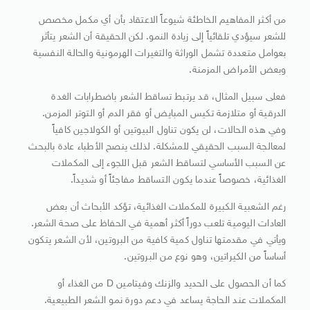
من أكثر المفاهيم الخاطئة شيوعاً الاعتقاد بأن أي مكمل مخصص
للشعر سيؤدي تلقائياً إلى زيادة النمو. لكن الحقيقة أن الشعر يتأثر
بعوامل متعددة تشمل الوراثة والتغيرات الهرمونية والحالة النفسية
وبعض الأمراض المزمنة.
فعلى سبيل المثال، قد يرتبط تساقط الشعر باضطرابات الغدة
الدرقية أو متلازمة تكيس المبايض أو فقر الدم أو التوتر المزمن.
وفي هذه الحالات، لن يكون تناول البيوتين أو الكولاجين كافياً
لمعالجة السبب الحقيقي للمشكلة. لذلك ينصح الأطباء عادة بالبحث
عن السبب الأساسي لتساقط الشعر قبل اللجوء إلى المكملات
الغذائية، خصوصاً عندما يكون التساقط مفاجئاً أو شديداً.
رغم الشعبية الكبيرة للمكملات الغذائية، تؤكد الأبحاث أن بعض
العادات اليومية تلعب دوراً أكثر أهمية في الحفاظ على صحة الشعر.
ويأتي في مقدمتها تناول كمية كافية من البروتين، لأن الشعر يتكون
أساساً من الكيراتين، وهو نوع من البروتين.
كما أن الحصول على الحديد والزنك وفيتامين D من الغذاء أو
المكملات عند الحاجة يساعد في دعم دورة نمو الشعر الطبيعية.