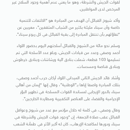
لقوات الجيش والشرطة، وهو ما يعني عدم أهمية وجود السلاح غير
المرخص لدى المواطنين.
وأكد شيوخ القبائل أن الهدف من المبادرة هو “الالتفات للتنمية
خاصة وأن سيناء مليئة بكثير من الشباب المثقفين”، معربين عن
“تفاؤلهم بأن تنتقل المبادرة إلى بقية القبائل في كل ربوع سيناء”.
وسلم نحو مائة من الشيوخ والقبائل أسلحتهم اليوم بحضور اللواء
أحمد وصفي وعدد من قيادات الجيش، وبلغ عدد الأسلحة التي تم
تسليمها 103 قطعة، شملت بنادق آلية ورشاشات وبنادق خرطوش
وبنادق قناصة ومسدسات.
وأشاد قائد الجيش الثاني الميداني اللواء أركان حرب أحمد وصفي،
بتلك المبادرة واصفا إياها بـ”الوطنية”، وقال إنها “إيمان من أهالي
سيناء بالدور الإيجابي لمساندة القوات المسلحة في تطهير البؤر
الإجرامية والقضاء على العناصر التكفيرية ومطاردة الخارجين”.
وقال وصفي، في كلمة له خلال مؤتمر مع عدد من شيوخ وعواقل
القبائل عقب صلاة الجمعة، إن “وجود قوات الجيش والشرطة في
سيناء ودورها لمكافحة الإرهاب، كان له أكبر الأثر في طمأنة الشعب