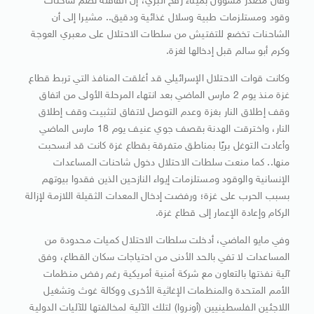
وقال مصدر مسؤول بميناء رفح البري، إن القافلة تضم شاحنات
وقود ومستلزمات طبية وسلال غذائية ودقيق.. مشيرا إلى أن
الشاحنات تخضع للتفتيش من سلطات الاحتلال على معبري العوجة
وكرم أبو سالم قبل إدخالها لغزة.
وكانت قوات الاحتلال الإسرائيلي قد أغلقت المنافذ التي تربط قطاع
غزة منذ يوم 2 مارس الماضي بعد انتهاء المرحلة الأولى من اتفاق
وقف إطلاق النار بغزة وعدم التوصل لاتفاق لتثبيت وقف إطلاق
النار، واخترقت الهدنة بقصف جوي عنيف يوم 18 مارس الماضي
وأعادت التوغل بريًا بمناطق متفرقة بقطاع غزة كانت قد انسحبت
منها.. كما منعت سلطات الاحتلال دخول شاحنات المساعدات
الإنسانية والوقود ومستلزمات إيواء النازحين الذين فقدوا بيوتهم
بسبب الحرب على غزة؛ ورفضت إدخال المعدات الثقيلة اللازمة لإزالة
الركام وإعادة الإعمار إلى قطاع غزة.
وفي مايو الماضي، أدخلت سلطات الاحتلال كميات محدودة من
المساعدات لا تفي بالحد الأدنى من احتياجات سكان القطاع، وفق
آلية نفذتها بالتعاون مع شركة أمنية أمريكية رغم رفض منظمات
الأمم المتحدة والمنظمات الإغاثية الأخرى ووكالة غوث وتشغيل
اللاجئين الفلسطينيين (أونروا) لتلك الآلية لمخالفتها للآليات الدولية