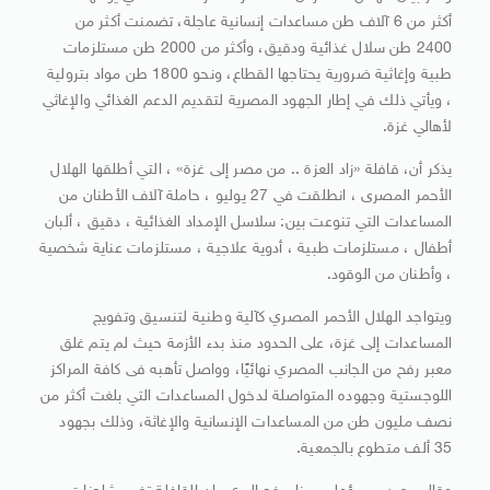
أكثر من 6 آلاف طن مساعدات إنسانية عاجلة، تضمنت أكثر من
2400 طن سلال غذائية ودقيق، وأكثر من 2000 طن مستلزمات
طبية وإغاثية ضرورية يحتاجها القطاع، ونحو 1800 طن مواد بترولية
، ويأتي ذلك في إطار الجهود المصرية لتقديم الدعم الغذائي والإغاثي
لأهالي غزة.
يذكر أن، قافلة «زاد العزة .. من مصر إلى غزة» ، التي أطلقها الهلال
الأحمر المصرى ، انطلقت في 27 يوليو ، حاملة آلاف الأطنان من
المساعدات التي تنوعت بين: سلاسل الإمداد الغذائية ، دقيق ، ألبان
أطفال ، مستلزمات طبية ، أدوية علاجية ، مستلزمات عناية شخصية
، وأطنان من الوقود.
ويتواجد الهلال الأحمر المصري كآلية وطنية لتنسيق وتفويج
المساعدات إلى غزة، على الحدود منذ بدء الأزمة حيث لم يتم غلق
معبر رفح من الجانب المصري نهائيًا، وواصل تأهبه فى كافة المراكز
اللوجستية وجهوده المتواصلة لدخول المساعدات التي بلغت أكثر من
نصف مليون طن من المساعدات الإنسانية والإغاثة، وذلك بجهود
35 ألف متطوع بالجمعية.