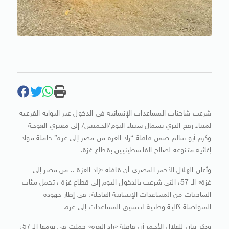
شرعت شاحنات المساعدات الإنسانية في الدخول عبر البوابة الفرعية
لميناء رفح البري بشمال سيناء اليوم/الخميس/ إلى معبري العوجة
وكرم أبو سالم ضمن قافلة “زاد العزة من مصر إلى غزة” حاملة مواد
إغاثية متنوعة لصالح الفلسطينيين بقطاع غزة.
وأعلن الهلال الأحمر المصري أن قافلة «زاد العزة .. من مصر إلى
غزة» الـ 57، التى شرعت بالدخول اليوم إلى قطاع غزة ، تحمل مئات
الشاحنات من المساعدات الإنسانية العاجلة، في إطار جهوده
المتواصلة كآلية وطنية لتنسيق المساعدات إلى غزة.
وذكر بيان للهلال الأحمر أن قافلة «زاد العزة» حملت في يومها الـ 57،