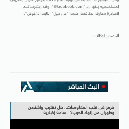
وكان “فيسبوك” قد بدأ في نهاية العام 2010 بتوفير عنوان إلكتروني
لمستخدميه ينتهي بـ “facebook.com@”. وقد اعتبرت تلك
المبادرة محاولة لمنافسة خدمة “جي ميل” التابعة لـ”غوغل”.
المصدر: لوكالات
هرمز فى قلب المفاوضات.. هل تقترب واشنطن
وطهران من إنهاء الحرب؟ | ساعة إخبارية