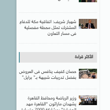
شهباز شريف: اتفاقية مكة للدفاع
المشترك تمثل محطة مفصلية
فى مسار التعاون
الأكثر قراءة
حصان كفيف ينافس فى العروض
بفضل تدريبات شبيهة بـ” برايل”
وزير الرياضة ومحافظ القاهرة
يشهدان ماراثون “القاهرة مهد