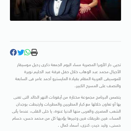
تحيي دار الأوبرا المصرية مساء اليوم الجمعة ذكرى رحيل موسيقار
الأجيال محمد عبد الوهاب خلال حفل فرقة عبد الحليم نويرة
للموسيقى العربية المقام بقيادة المايسترو أحمد عامر فى السابعة
والنصف على المسرح الكبير.
يتضمن البرنامج مجموعة مختارة من أيقونات النهر الخالد التى تغنى
بها أو تعاون خلالها مع كبار المطربين والمطربات وارتبطت بوجدان
الشعب المصرى والعربى منها الدنيا غنوة، يا خلى القلب، عندما يأتى
المساء، فين طريقك فين وغيرها يؤديها كل من محمد حسن، حسام
حسنى، وليد حيدر، كنزى، أسماء كمال .