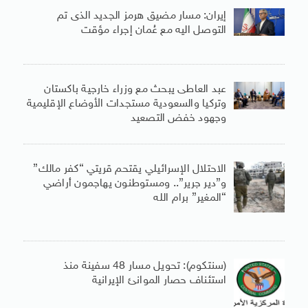
إيران: مسار مضيق هرمز الجديد الذى تم
التوصل اليه مع عُمان إجراء مؤقت
عبد العاطى يبحث مع وزراء خارجية باكستان
وتركيا والسعودية مستجدات الأوضاع الإقليمية
وجهود خفض التصعيد
الاحتلال الإسرائيلي يقتحم قريتي “كفر مالك”
و”دير جرير”.. ومستوطنون يهاجمون أراضي
“المغير” برام الله
(سنتكوم): تحويل مسار 48 سفينة منذ
استئناف حصار الموانئ الإيرانية