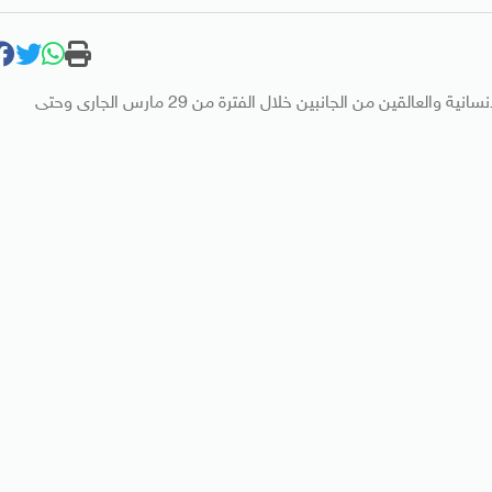
قررت السلطات المصرية فتح منفذ رفح البرى لعبور الحالات الانسانية والعالقين من الجانبين خلال الفترة من 29 مارس الجارى وحتى