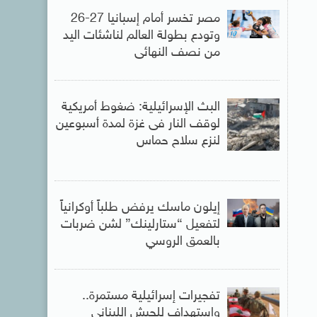
مصر تخسر أمام إسبانيا 27-26
وتودع بطولة العالم لناشئات اليد
من نصف النهائى
البث الإسرائيلية: ضغوط أمريكية
لوقف النار فى غزة لمدة أسبوعين
لنزع سلاح حماس
إيلون ماسك يرفض طلباً أوكرانياً
لتفعيل “ستارلينك” لشن ضربات
بالعمق الروسي
تفجيرات إسرائيلية مستمرة..
واستهداف للجيش اللبنانى