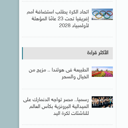
اتحاد الكرة يطلب استضافة أمم
إفريقيا تحت 23 عامًا المؤهلة
لأولمبياد 2028
الأكثر قراءة
الطبيعة فى هولندا .. مزيج من
الخيال والسحر
رسميا.. مصر تواجه الدنمارك على
الميدالية البرونزية بكأس العالم
للناشئات لكرة اليد