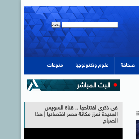
صحافة
علوم وتكنولوجيا
منوعات
فى ذكرى افتتاحها .. قناة السويس
الجديدة تعزز مكانة مصر اقتصاديا | هذا
الصباح