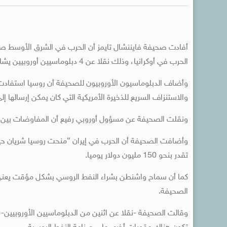
أفادت صحيفة فايننشال تايمز أن الحرب في الشرق الأوسط صرف
الحرب في أوكرانيا، وذلك نقلا عن 4 دبلوماسيين أوروبيين يشاركون في هذه المحادثات.
وأضاف الدبلوماسيون الأوروبيون للصحيفة أن روسيا استفادت 
والاستنزاف السريع للذخيرة الأمريكية التي كان يمكن إرسالها إلى 
ونقلت الصحيفة عن مسؤول أوروبي رفيع أن المفاوضات بين ر
وأضافت الصحيفة أن الحرب في إيران “منحت روسيا شريان ح
تقدر بنحو 150 مليون دولار يوميا.
كما أن سماح واشنطن بشراء النفط الروسي بشكل مؤقت يعني
الصحيفة.
وقالت الصحيفة -نقلا عن اثنين من الدبلوماسيين الأوروبيين- إ