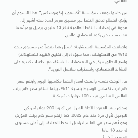
العالمي.
من جانبها توقعت مؤسسة “أكسفورد إيكونوميكس” هذا الأسبوع أن
يؤدي انقطاع تدفق النفط عبر مضيق هرمز لمدة ستة أشهر إلى
فجوة في إمدادات النفط العالمية تبلغ 13 مليون برميل يومياً،مما
قد يتسبب في ركود اقتصادي عالمي.
وأضافت المؤسسة الاستشارية: “يمثل هذا نقصاً غير مسبوق بنحو
12% من الاستهلاك، مما سيؤدي إلى تقنين (تقييد للاستهلاك)
واسع النطاق يتركز في الاقتصادات الناشئة، مع تداعيات كبيرة على
النشاط الاقتصادي واضطراب سلاسل التوريد”.
في الوقت نفسه واصلت أسعار النفط مكاسبها اليوم وارتفع سعر
خام غرب تكساس الوسيط بنسبة 11%، بينما استقر سعر خام برنت
العالمي القياسي قرب 109 دولارات أمريكية.
وتجاوز سعر العقود الآجلة للديزل في أوروبا 200 دولار أمريكي
للبرميل لأول مرة منذ عام 2022. كما ارتفع سعر خام برنت المؤرخ،
وهو أهم سعر في العالم لبراميل النفط الفعلية، إلى أعلى مستوى
له منذ 18 عاما.