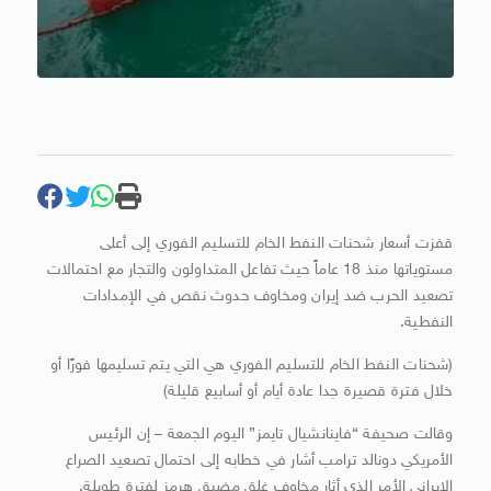
قفزت أسعار شحنات النفط الخام للتسليم الفوري إلى أعلى
مستوياتها منذ 18 عاماً حيث تفاعل المتداولون والتجار مع احتمالات
تصعيد الحرب ضد إيران ومخاوف حدوث نقص في الإمدادات
النفطية.
(شحنات النفط الخام للتسليم الفوري هي التي يتم تسليمها فورًا أو
خلال فترة قصيرة جدا عادة أيام أو أسابيع قليلة)
وقالت صحيفة “فاينانشيال تايمز” اليوم الجمعة – إن الرئيس
الأمريكي دونالد ترامب أشار في خطابه إلى احتمال تصعيد الصراع
الإيراني الأمر الذي أثار مخاوف غلق مضيق هرمز لفترة طويلة.