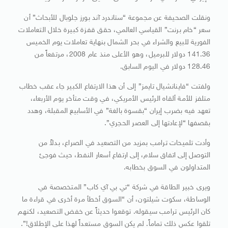
ونقلت الصحيفة عن مجموعة “ستاندرد آند بورز جلوبال للأبحاث” أن
سعر “خام برنت” القياسي العالمي، حقق قفزة كبيرة خلال التعاملات
الفورية للبيع والشراء في بحر الشمال بنهاية تعاملات يوم الخميس
141.36 دولار للبرميل، وهو الأعلى منذ عام 2008، مرتفعاً من
128.46 دولار في اليوم السابق.
ولفتت “فاينانشيال تايمز” إلى أن هذا الارتفاع الكبير جاء عقب خطاب
متلفز للأمة ألقاه الرئيس الأمريكي، في وقت متأخر يوم الأربعاء،
تعهد فيه بضرب إيران “بقسوة بالغة” في الأسابيع المقبلة، وهدد
بقصفها “لإعادتها إلى العصر الحجري”.
وأدت تلميحات ترامب بمزيد من التصعيد في الصراع، بدلاً من
التوصل إلى اتفاق سلام، إلى ارتفاع أسعار النفط، حيث فوجئ
المتداولون في السوق بخطابه.
ويرى خبير الطاقة في شركة “تي بي آي كاب” المتخصصة في
الوساطة، سكوت شيلتون، أن “السوق أخطأ مرة أخرى في قراءة ما
كان الرئيس ترامب سيقوله. توقعوا حديثاً عن خفض التصعيد، لكنهم
تلقوا عكس ذلك تماماً. لم يكن السوق مستعداً لهذا على الإطلاق!”.