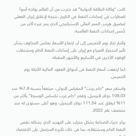
كانت “وكالة الطاقة الدولية” قد حذرت من أن العالم يواجه أسوأ
اضطراب في إمدادات النفط في التاريخ، نتيجة لإغلاق إيران الفعلي
لمضيق هرمز، الممر المائي الاستراتيجي الذي يمر عبره أكثر من
خُمس إمدادات النفط العالمية.
وأشار تجار يوم الخميس إلى أن ارتفاع الأسعار يعكس المخاوف بشأن
تأثير استمرار الصراع مع إيران على إمدادات النفط الخام ومشتقات
الوقود الأخرى في الأسابيع والأشهر المقبلة.
كما ارتفعت أسعار النفط في أسواق العقود المالية الآجلة يوم
الخميس.
واستقر سعر “خام برنت” المقياس الدولي، مرتفعاً بنسبة 7.8% عند
109.03 دولار للبرميل. وقفز “خام غرب تكساس الوسيط” بأكثر من
11% ليغلق عند 111.54 دولار للبرميل، وهو أعلى مستوى له منذ
منتصف عام 2022.
يركز خبراء الصناعة بشكل متزايد على التهديد الذي يشكله نقص
النفط الخام ومشتقاته، بما في ذلك تأثيره المحتمل على الاقتصاد