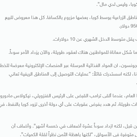
كوبا، وليس لدي مال”.
كتار في واحدة من أبرز المناطق الزراعية بوسط كوبا، بعضها مزروع بالكسافا. كل هذا معروض للبيع
 متوسط الدخل الشهري عن 10 دولارات.
ا شكل معاناة للمواطنين هناك لعقود طويلة، والآن يزداد الأمر سوءاً.
ن، ان المواد الغذائية المرسلة عبر المنصات الإلكترونية معرضة للخطر
 لكنه اسستدرك قائلاً: “عمليات التوصيل إلى المناطق الريفية تعاني
العام، عندما ألقى ترامب القبض على الرئيس الفنزويلي، نيكولاس مادورو،
نوات طويلة. ثم هدد بفرض عقوبات على أي دولة أخرى تزود كوبا بالنفط، في
 قبل، لكنه ازداد سوءاً عشرة أضعاف في خمسة أشهر”. وأضاف أن
ل متوفرة في الأسواق، “لكنها باهظة الثمن نظراً لقلة الكميات”.