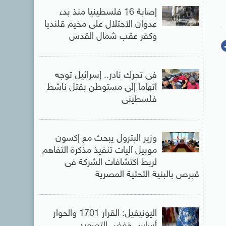
إصابة 16 فلسطينيا منذ بدء
عدوان الاحتلال على مخيم قلنديا
وكفر عقب شمال القدس
فى تحرك نادر.. إسرائيل توجه
اتهاما إلى مستوطن بقتل ناشط
فلسطينى
وزير البترول يبحث مع إكسون
موبيل آليات تنفيذ مذكرة التفاهم
لربط اكتشافات الشركة فى
قبرص بالبنية التحتية المصرية
اليونيفيل: القرار 1701 والحوار