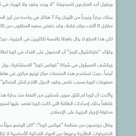
ويقول أحد المزارعين للصحيفة: “لا يوجد وقود ولا كهرباء في 
يملك جراراً وزوجاً من الثيران و7.5 ه
مقابل 8 آلاف دولار فقط، وقد خفض سعره المطلوب من 9500 دولار.
لكن هذا المبلغ لا يزال باهظا بالنسبة للكثيرين في الجزيرة، حيث يقل
وتؤكد “فاينانشيال تايمز” أن الحصول على الغذاء في كوبا لطالم
ويكشف المسؤول في شركة “فوكس كوبا” الاستشارية، بول جونسو
أيضاً، حيث تستخدم هذه المنصات مركز توزيع مركزي في هافانا،
صعوبات كبيرة بسبب نقص وقود الديزل اللازم لنقل البضائع”.
وأكدت أن كوبا لم تتلق سوى شحنتين من النفط منذ بداية هذا 
قاطعاً بذلك إمدادات الطاقة التي كانت كوبا تعتمد عليها لس
محاولة لإجبار الجزيرة على الإصلاح.
وقال جونسون من منظمة “فوكس كوبا”: “كان الوضع سيئاً من
الخضراوات الطازجة وغيرها من المواد الغذائية الأساسية لا تزا