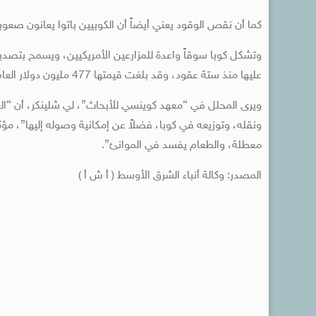
كما أن نقص الوقود يعني أيضاً أن الكوبيين باتوا يعانون صعوب
وتشكل كوبا سوقاً واعدة للمزارعين الأمريكيين، ويسمح بتصدير
عليها منذ ستة عقود، وقد بلغت قيمتها 477 مليون دولار العام الماضي.
ويرى المحلل في “معهد كوينسي للأبحاث”، لي شلينكر، أن “العقو
ونقله، وتوزيعه في كوبا، فضلاً عن إمكانية وصوله إليها”، مؤ
معطلة، والطعام يفسد في الموانئ”.
المصدر: وكالة أنباء الشرق الأوسط ( أ ش أ )