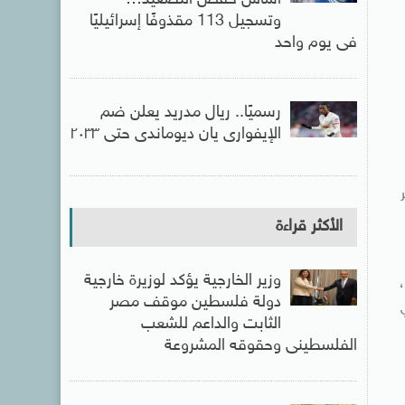
أساس خفض التصعيد…
وتسجيل 113 مقذوفًا إسرائيليًا
فى يوم واحد
رسميًا.. ريال مدريد يعلن ضم
الإيفوارى يان ديوماندى حتى ٢٠٣٣
الأكثر قراءة
وزير الخارجية يؤكد لوزيرة خارجية
دولة فلسطين موقف مصر
الثابت والداعم للشعب
الفلسطينى وحقوقه المشروعة