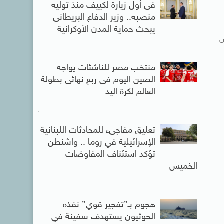
فى أول زيارة لكييف منذ توليه
منصبه.. وزير الدفاع البريطانى
يبحث حماية المدن الأوكرانية
ض
منتخب مصر للناشئات يواجه
الصين اليوم فى ربع نهائى بطولة
العالم لكرة اليد
تعليق مفاجىء للمحادثات اللبنانية
الإسرائيلية في روما .. واشنطن
تؤكد استئناف المفاوضات
الخميس
هجوم بـ”تفجير قوي” نفذه
الحوثيون يستهدف سفينة في