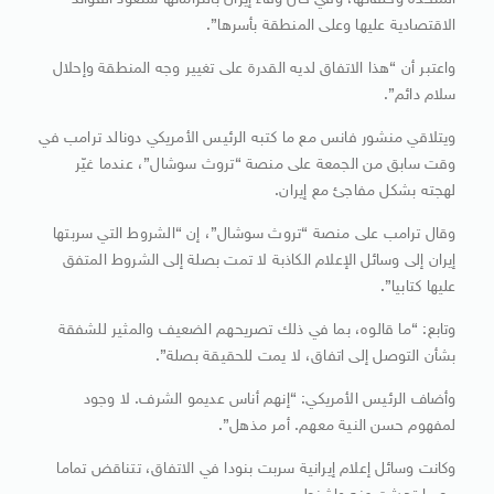
المتحدة وحلفائها، وفي حال وفاء إيران بالتزاماتها ستعود الفوائد
الاقتصادية عليها وعلى المنطقة بأسرها”.
واعتبر أن “هذا الاتفاق لديه القدرة على تغيير وجه المنطقة وإحلال
سلام دائم”.
ويتلاقي منشور فانس مع ما كتبه الرئيس الأمريكي دونالد ترامب في
وقت سابق من الجمعة على منصة “تروث سوشال”، عندما غيّر
لهجته بشكل مفاجئ مع إيران.
وقال ترامب على منصة “تروث سوشال”، إن “الشروط التي سربتها
إيران إلى وسائل الإعلام الكاذبة لا تمت بصلة إلى الشروط المتفق
عليها كتابيا”.
وتابع: “ما قالوه، بما في ذلك تصريحهم الضعيف والمثير للشفقة
بشأن التوصل إلى اتفاق، لا يمت للحقيقة بصلة”.
وأضاف الرئيس الأمريكي: “إنهم أناس عديمو الشرف. لا وجود
لمفهوم حسن النية معهم. أمر مذهل”.
وكانت وسائل إعلام إيرانية سربت بنودا في الاتفاق، تتناقض تماما