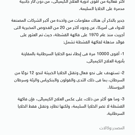
أكثر فعالية من أقوى أدوية العلاج الكيميائى، من دون آثار جانبية
مدمرة على الخلايا السليمة.
جدير بالذكر أن هناك معلومات من واحدة من أكبر الشركات المصنعة
للدواء فى أمريكا، عن وجود أكثر من 20 من الفحوص المخبرية التى
أجريت منذ عام 1970 على فاكهة القشطة، حيث تم العثور على
فوائد مذهلة لفاكهة القشطة تشمل:
1- أقوى 10000 مرة فى إبطاء نمو الخلايا السرطانية بالمقارنة
بأدوية العلاج الكيميائى.
2- تستهدف على نحو فعال وتقتل الخلايا الخبيثة لنحو 12 نوعًا من
السرطان، بما فى ذلك الثدى والقولون والبنكرياس والرئة وسرطان
البروستاتا.
3- وما هو أكثر من ذلك، على عكس العلاج الكيميائى، فإن فاكهة
القشطة لا تضر الخلايا السليمة، ولكنها تطارد وتقتل فقط الخلايا
السرطانية.
المصدر:وكالات