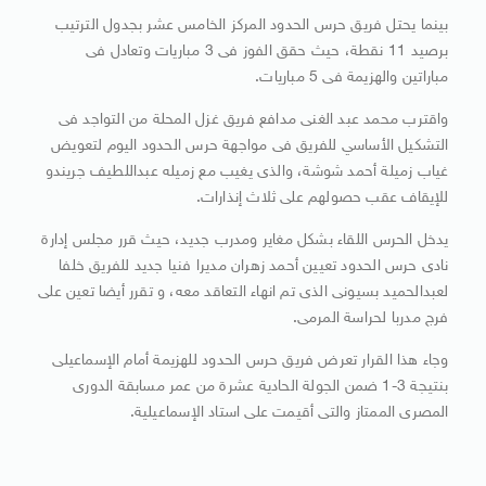
بينما يحتل فريق حرس الحدود المركز الخامس عشر بجدول الترتيب
برصيد 11 نقطة، حيث حقق الفوز فى 3 مباريات وتعادل فى
مباراتين والهزيمة فى 5 مباريات.
واقترب محمد عبد الغنى مدافع فريق غزل المحلة من التواجد فى
التشكيل الأساسي للفريق فى مواجهة حرس الحدود اليوم لتعويض
غياب زميلة أحمد شوشة، والذى يغيب مع زميله عبداللطيف جريندو
للإيقاف عقب حصولهم على ثلاث إنذارات.
يدخل الحرس اللقاء بشكل مغاير ومدرب جديد، حيث قرر مجلس إدارة
نادى حرس الحدود تعيين أحمد زهران مديرا فنيا جديد للفريق خلفا
لعبدالحميد بسيونى الذى تم انهاء التعاقد معه، و تقرر أيضا تعين على
فرج مدربا لحراسة المرمى.
وجاء هذا القرار تعرض فريق حرس الحدود للهزيمة أمام الإسماعيلى
بنتيجة 3-1 ضمن الجولة الحادية عشرة من عمر مسابقة الدورى
المصرى الممتاز والتى أقيمت على استاد الإسماعيلية.