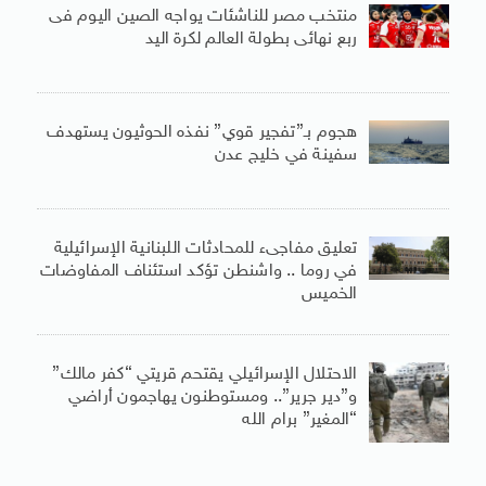
منتخب مصر للناشئات يواجه الصين اليوم فى
ربع نهائى بطولة العالم لكرة اليد
هجوم بـ”تفجير قوي” نفذه الحوثيون يستهدف
سفينة في خليج عدن
تعليق مفاجىء للمحادثات اللبنانية الإسرائيلية
في روما .. واشنطن تؤكد استئناف المفاوضات
الخميس
الاحتلال الإسرائيلي يقتحم قريتي “كفر مالك”
و”دير جرير”.. ومستوطنون يهاجمون أراضي
“المغير” برام الله