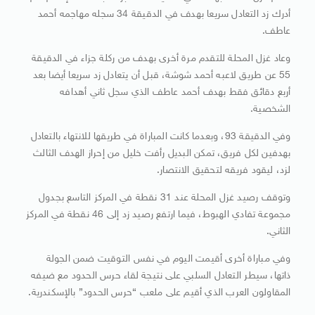
أدرك زد التعادل سريعا بهدف في الدقيقة 34 سجله مهاجمه أحمد
عاطف.
وعاد غزل المحلة للتقدم مرة أخرى بهدف من ركلة جزاء في الدقيقة
55 عن طريق لاعبه أحمد شوشة، قبل أن يتعادل زد سريعا أيضا بعد
أربع دقائق فقط بهدف أحمد عاطف الذي سجل ثاني أهدافه
الشخصية.
وفي الدقيقة 93، وبعدما كانت المباراة في طريقها للانتهاء بالتعادل
بهدفين لكل فريق، تمكن البديل رأفت خليل من إحراز الهدف الثالث
لزد، ليقود فريقه لتحقيق الانتصار.
وتوقف رصيد غزل المحلة عند 31 نقطة في المركز التاسع بجدول
مجموعة تفادي الهبوط، فيما ارتفع رصيد زد إلى 46 نقطة في المركز
الثاني.
وفي مباراة أخرى أقيمت اليوم في نفس التوقيت ضمن الجولة
ذاتها، سيطر التعادل السلبي على نتيجة لقاء حرس الحدود مع ضيفه
المقاولون العرب الذي أقيم على ملعب “حرس الحدود” بالإسكندرية.