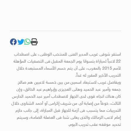
استقر شوقى غريب المدير الفنى للمنتخب الوطنى، على اصطحاب
22 لاعباً لمباراة بتسوانا يوم الجمعة المقبل فى التصفيات المؤهلة
لأمم 2015 بالمغرب، على أن يتم حسم الأسماء المستبعدة خلال
التدريب الأخير المقرر له غداً.
ويفاضل غريب لاستبعاد اسمين من بين خمسة لاعبين هم صالح
جمعه وأمير عبد الحميد وهانى العجيزى وإبراهيم عبد الخالق، وإن
كان هناك اتجاه قوى لدى الجهاز لاصطحاب أمير عبد الحميد الحارس
الثالث، خوفاً من إصابة أى من شريف إكرامى أو أحمد الشناوى خلال
التدريبات مما يتسبب فى أزمة للجهاز قبل المباراة، إلى جانب حازم
إمام لاعب الزمالك والذى يعانى شدا فى العضلة الضامة، وسيتم
تحديد موقفه عقب تدريب اليوم.