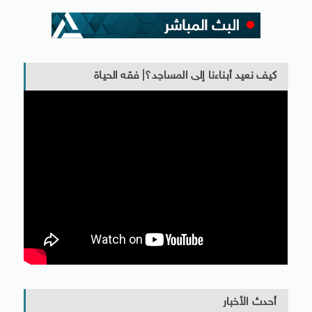
كيف نعيد أبناءنا إلى المساجد؟| فقه الحياة
أحدث الأخبار