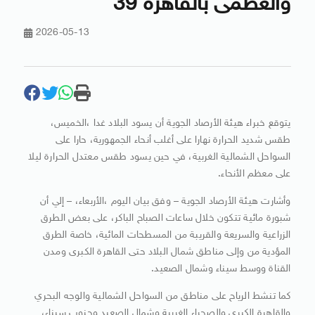
والعظمى بالقاهرة 39
2026-05-13
يتوقع خبراء هيئة الأرصاد الجوية أن يسود البلاد غدا ،الخميس،
طقس شديد الحرارة نهارا على أغلب أنحاء الجمهورية، حارا على
السواحل الشمالية الغربية، في حين يسود طقس معتدل الحرارة ليلا
على معظم الأنحاء.
وأشارت هيئة الأرصاد الجوية – وفق بيان اليوم ،الأربعاء، – إلي أن
شبورة مائية تتكون خلال ساعات الصباح الباكر، على بعض الطرق
الزراعية والسريعة والقريبة من المسطحات المائية، خاصة الطرق
المؤدية من وإلى مناطق شمال البلاد حتى القاهرة الكبرى ومدن
القناة ووسط سيناء وشمال الصعيد.
كما تنشط الرياح على مناطق من السواحل الشمالية والوجه البحري
والقاهرة الكبرى والصحراء الغربية وشمال الصعيد وجنوب سيناء،