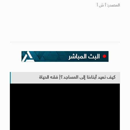
المصدر: أ ش أ
كيف نعيد أبناءنا إلى المساجد؟| فقه الحياة