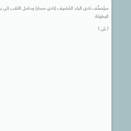
سيُصنَّف نادي البلد المُضيف (نادي مسار) وحامل اللقب (تي ب
البطولة.
أ ش أ