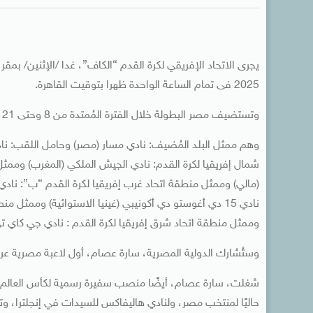
يجرى الاتحاد الإفريقي لكرة القدم “الكاف”، غدا /الإثنين/ بم
2025 فى تمام الساعة الواحدة ظهرا بتوقيت القاهرة.
وتستضيف مصر البطولة خلال الفترة المُمتدة من 8 وحتى 21 نوفمبر المقبل وذلك بمشاركة 8 أندية مُقسّمة إلى مجموعتين من 4 فرق.
وهم ممثل البلد المُضيف: نادي مسار (مصر) وحامل اللقب: ناد
شمال إفريقيا لكرة القدم: نادي الجيش الملكي (المغرب) وممثل
(مالي) وممثل منطقة اتحاد غرب إفريقيا لكرة القدم “ب”: نادي
نادي 15 دي أغوستو دي أكونيبي (غينيا الاستوائية) وممثل من
وممثل منطقة اتحاد شرق إفريقيا لكرة القدم : نادي جي كاي تي كو
وستُشارك الدولية المصرية، سارة عصام، أول لاعبة مصرية عرب
حاليًا لمنتخب مصر، ولنادي هاليفاكس للسيدات في إنجلترا، وتو