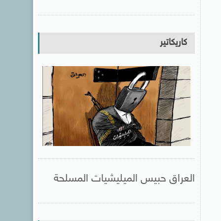
كاريكاتير
العراق حبيس الميليشيات المسلحة