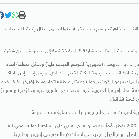
قر الاتحاد بالقاهرة مراسم سحب قرعة بطولة دورى أبطال إفريقيا للسيدات
ي تي بي مازيمبي (جمهورية الكونغو الديمقراطية) وممثل منطقة اتحاد
 منطقة اتحاد غرب إفريقيا لكرة القدم “أ”: نادي يو إس إف آ إس باماكو
 أسيك ميموزا (كوت ديفوار) وممثل منطقة اتحاد وسط إفريقيا لكرة القدم:
طقة اتحاد إفريقيا الجنوبية لكرة القدم: نادي غابورون يونايتد ليْديز (بوتسوانا)
ينز (تنزانيا).
ية احترفت في، إنجلترا وإسبانيا، في عملية سحب القرعة.
شغلت، سارة عصام، أيضًا منصب سفيرة رسمية لكأس العالم 2022 بقطر، مُمثلةً مصر والعالم العربي على الساحة الدولية، وهي تلعب
اصل إلهام الجيل الجديد من لاعبات كرة القدم في إفريقيا وخارجها.