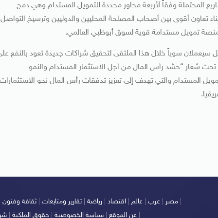
اريع المحتملة وفقاً لأربعة محاور محددة للتمويل المستدام وهي دمج
ناء تعاون أقوى بين أصحاب المصلحة المحليين والدوليين وترسيخ التواصل
ء منصة تمويل مستدامة قوية لسوق أبوظبي العالمي.
ل سيعملان سوياً خلال هذا الملتقى لتحقيق شراكات جديدة تعود بالنفع عل
 تحت شعار “حشد رأس المال من أجل الاستثمار المستدام والنمو
يل المستدام والتي تهدف إلى تعزيز تدفقات رأس المال نحو الاستثمارات
يقيا.
|
مصر
|
عرب
|
عالم
|
اقتصاد
|
رياضة
|
تقارير ومتابعات
|
ثقافة وفنون
|
|
عن الموقع
|
سياسة الخصوصية
|
حقوق الملكية
|
شرو