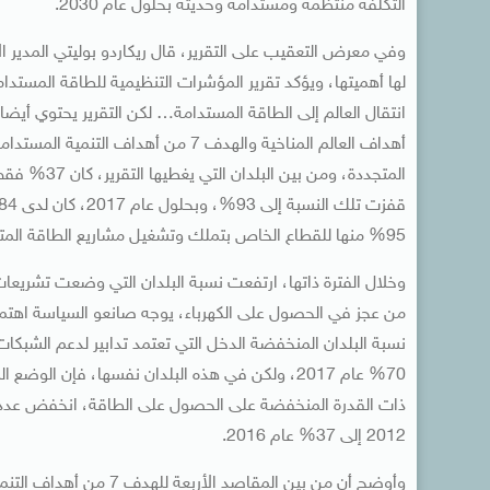
التكلفة منتظمة ومستدامة وحديثة بحلول عام 2030.
وفي معرض التعقيب على التقرير، قال ريكاردو بوليتي المدير ا
انتقال العالم إلى الطاقة المستدامة… لكن التقرير يحتوي أيضا
أهداف العالم المناخية والهدف 7 من أ
95% منها للقطاع الخاص بتملك وتشغيل مشاريع الطاقة المتجددة.
من عجز في الحصول على الكهرباء، يوجه صانعو السياسة اهتمام
70% عام 2017، ولكن في هذه البلدان نفسها، فإن ا
2012 إلى 37% عام 2016.
وأوضح أن من بين المقاصد 