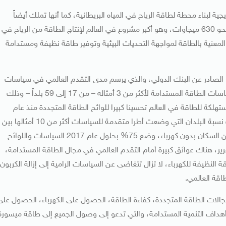
لبناء محطة لطاقة الرياح في المياه البريطانية، كما أنها تملك أيضاً
20% من مشروع مصفوفة لندن أراي التي تبلغ طاقة إنتاجها نحو 630 ميجاوات، وهو أكبر مشروع في العالم لإنتاج الطاقة من الرياح في
معنية بالطاقة لمواجهة التحديات البيئية وتوفير طاقة نظيفة ومستدامة
شف تقرير “المؤشرات التنظيمية للطاقة المستدامة 2018” الصادر عن البنك الدولي، والذي يرسم مدى التقدم العالمي في سياسات
الطاقة المستدامة، ارتفاع عدد البلدان التي لديها أطر قوية لسياسات الطاقة المستدامة لأكثر من 3 أمثاله – من 17 إلى 59 بلداً – وذلك
 البلدان المستهلكة للطاقة في العالم تحسينا كبيرا للوائح الطاقة المتجددة منذ عام
2010، وكان التقدم أكثر وضوحاً في كفاءة الطاقة، حيث زادت نسبة البلدان التي وضعت أطرا متقدمة للسياسات أكثر من 10 أمثالها بين
عامي 2010 و2017، ومن البلدان التي يعيش فيها عدد كبير من السكان بدون كهرباء، وضع 75% بحلول عام 2017 السياسات واللوائح
ير، هناك عوائق كبيرة أمام التقدم العالمي في مجال الطاقة المستدامة،
النظيفة للكهرباء، لا تزال تتغاضى عن السياسات الرامية إلى إزالة الكربون
دى تقدم السياسة العامة في 133 بلدا في مجالات الطاقة المتجددة، كفاءة الطاقة، الحصول على الكهرباء، الحصول عل
طهي النظيف – وهي المقاصد الأربعة للهدف 7 من أهداف التنمية المستدامة، والتي تدعو إلى وصول الجميع إلى طاقة ميسورة