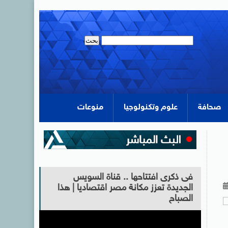
صحافة
علوم وتكنولوجيا
منوعات
فى ذكرى افتتاحها .. قناة السويس
الجديدة تعزز مكانة مصر اقتصاديا | هذا
الصباح