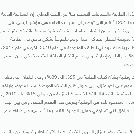
لأول للطاقة والصناعات الاستخراجية في البنك الدولي، إن السياسة العامة
لها أهميتها، ويؤكد تقرير المؤشرات التنظيمية للطاقة المستدامة 2018 الأرقام التي توضح أن السياسة العامة هي مؤشر رئيسي على
 على تحذير ، بدون اعتماد سياسات رشيدة بوتيرة سريعة وإنفاذها بقوة، فإن
هداف التنمية المستدامة معرضة للخطر، لقد كان هذا الزخم ملحوظاً بشكل خاص في الطاقة
المتجددة، ومن بين البلدان التي يغطيها التقرير، كان 37% فقط لديها هدف وطني للطاقة المتجددة في عام 2010، لكن في عام 2017،
قفزت تلك النسبة إلى 93%، وبحلول عام 2017، كان لدى 84% من البلدان إطار قانوني لدعم انتشار الطاقة المتجددة، في حين سمح
وخلال الفترة ذاتها، ارتفعت نسبة البلدان التي وضعت تشريعات وطنية بشأن كفاءة الطاقة من 25% إلى 89%، وفي البلدان التي تعاني
هم على نحوٍ متزايد إلى حلول خارج الشبكة الموحدة لسد الفجوة، وارتفع
نسبة البلدان المنخفضة الدخل التي تعتمد تدابير لدعم الشبكات الصغيرة وأنظمة الطاقة الشمسية المنزلية 
لوضع المالي المتدهور للمرافق الوطنية يعرض هذا التقدم للخطر، ومن بين البلدان
ذات القدرة المنخفضة على الحصول على الطاقة، انخفض عدد المرافق التي تستوفي معايير الجدارة الائتمانية الأساسية من 63% عام
الأربعة للهدف 7 من أهداف التنمية المستدامة، لا يزال الطهي النظيف هو الأكثر تجاهلاً وتمويلاً من جانب