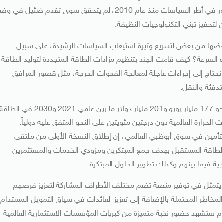
صانعي السياسة العامة، وفي حين أن التقرير يحدد بعض التطور في أطر السياسات منذ عام 2010، لم يتحقق سوى تقدم ضئيل في
لتحفيز تبني التكنولوجيات النظيفة.
بعضها من بعض لتسريع وتيرة استيعاب السياسات الرشيدة، على سبيل
ه السرعة؟ كيف قامت الهند بتنظيم مزادات الطاقة المتجددة لتوليد الطاقة
اج إلى إجراءات عاجلة لمعالجة الفجوات الحرجة، مثل قصور المرافق
دفئة والنقل.
وتظهر تقديرات المفوضية الأوروبية أن هناك حاجة لاستثمار نحو 177 مليار يورو و‏‏‏201 مليار دولار‏‏‏ ما بين عامي 2021 و2030 في الطاق
الحرارة العالمية دون درجتين مئويتين على النحو المتفق عليه دولياً.
لتأمين في سوق أبوظبي العالمي، إن إطلاق النسخة الأولى من ملتقى
 لطاقة المستقبل بهدف جمع المبتكرين ومزودي الخدمات والمستثمرين
 فيما بينهم وكذلك تطوير الحلول المبتكرة.
تمثل في توفير منصة تضم مختلف الأطراف المشاركة لتعزيز فرصهم
مخاطر المحتملة بالإضافة إلى تعزيز العائدات في سياق التمويل المستدام،
م ستشهد حضور نخبة متميزة من كبريات المؤسسات الاستثمارية العالمية