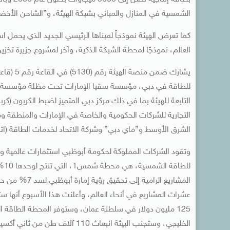
الشمسية في المنازل والمباني بشبكة الهيئة، و”الشاحن الأخضر”
كما تعرض الهيئة نموذجاً لمبناها الرئيسي الجديد الذي يحم
العالم، نموذجًا لمحطة الشبكة الذكية، وآخر لمشروع جزيرة تخزين
يشارك ضم
للطاقة في دبي، مؤسسة سقيا الإمارات تحت مظلة مؤسسة مب
التابعة للهيئة بما في ذلك مركز دبي المتميز لضبط الكربون (كر
التجارية للشركات الحكومية والخاصة في الإمارات والمنطقة ومؤ
الشرق الأوسط و”ماي دبي” وشركة الاتحاد لخدمات الطاقة (اتح
وتقود الشركات المملوكة لحكومة أبوظبي استثمارات عالمية و
للط
الخليجي، وستجنب البيئة انبعاث 110 آلاف طن من ثاني أكسيد الكربون سنويا.