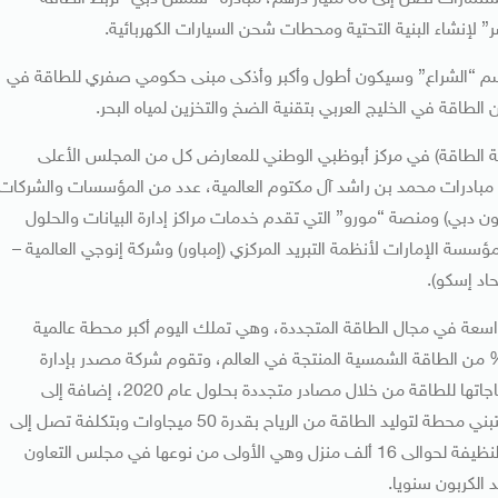
 لإنشاء البنية التحتية ومحطات شحن السيارات الكهربائية.
ل اسم “الشراع” وسيكون أطول وأكبر وأذكى مبنى حكومي صفري للطاقة في
 الطاقة في الخليج العربي بتقنية الضخ والتخزين لمياه البحر.
ن منصة الهيئة رقم (5130) في القاعة رقم 5 (قاعة الطاقة) في مركز أبوظبي الوطني للمعارض كل من المجلس الأعلى
ادرات محمد بن راشد آل مكتوم العالمية، عدد من المؤسسات والشركات
بون دبي) ومنصة “مورو” التي تقدم خدمات مراكز إدارة البيانات والحلول
سسة الإمارات لأنظمة التبريد المركزي (إمباور) وشركة إنوجي العالمية –
اد إسكو).
اسعة في مجال الطاقة المتجددة، وهي تملك اليوم أكبر محطة عالمية
اقة الشمسية، هي محطة شمس1، التي تنتج لوحدها 10% من الطاقة الشمسية المنتجة في العالم، وتقوم شركة مصدر بإدارة
المشاريع الرامية إلى تحقيق رؤية إمارة أبوظبي لسد 7% من حاجاتها للطاقة من خلال مصادر متجددة بحلول عام 2020، إضافة إلى
عشرات المشاريع في أنحاء العالم، وأعلنت هذا الأسبوع أنها ستبني محطة لتوليد الطاقة من الرياح بقدرة 50 ميجاوات وبتكلفة تصل إلى
125 مليون دولار في سلطنة عمان، وستوفر المحطة الطاقة النظيفة لحوالى 16 ألف منزل وهي الأولى من نوعها في مجلس التعاون