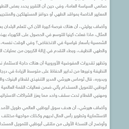
المعايير الخاصة بمواقد الطهي أو حوافز المستهلكين والمنتجين 
وأضاف بوليتي، أن هناك فرصة كبيرة الآن كي تتعلم البلدان 
المثال، ماذا فعلت كينيا للتوسع في الحصول على الكهرباء بهذ
الشمسية بأسعار قياسية في الانخفاض؟ وفي الوقت نفسه، نحت
والطهي النظيف، وبطء التقدم في إزالة الكربون من عمليات الت
النظيفة وغيرها من تدابير الحفاظ على متوسط الزيادة في درجات 
وبدوره، قال ثوماس هيرشي المدير التنفيذي لقطاع البنوك وا
أبوظبي للتمويل المستدام يأتي ضمن فعاليات القمة العالمية
ومهنيي القطاع تحت سقف واحد مما يعزز الشراكات الاستراتيجية
وأضاف هيرشي، أن هدف سوق أبوظبي العالمي طويل الأمد ي
الاستثمارية وتطوير رأس المال لديهم وكذلك مواجهة مختلف ال
وأوضح أن النسخة الأولى من ملتقى أبوظبي للتمويل المستدا