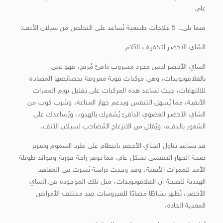
عام.
فيما يلى.. 5 علاجات طبيعية تُساعد على التخلص من سيلان الأنف:
الشاي الأخضر لتخفيف الآلام
الشاي الأخضر ليس مجرد مشروب دافئ مُريح، فهو غني
بالفلافونويدات، وهي مركبات قوية معروفة بخصائصها المضادة
للالتهابات، حيث تساعد هذه المركبات على تقليل تورم الممرات
الأنفية، مما يُسهل التنفس ويدعم جهاز المناعة، وشرب كوب من
الشاي الأخضر العضوي الدافئ يُشعرك بالهدوء، ويُساعدك على
الشعور بالدفء، ويُقلل من الانزعاج المُصاحب لسيلان الأنف.
قد يساعد تناول الشاي الأخضر بانتظام على طرد السموم وتعزيز
صحة الجهاز التنفسي بشكل عام، مما يوفر راحة فورية وفوائد طويلة
الأمد للممرات الأنفية، وقد وجدت دراسة نُشرت في المعاهد
الهندية للصحة أن الفلافونويدات، مثل تلك الموجودة في الشاي
الأخضر، تُظهر نشاطًا مضادًا للفيروسات ضد مختلف الأمراض
المعدية الحادة.