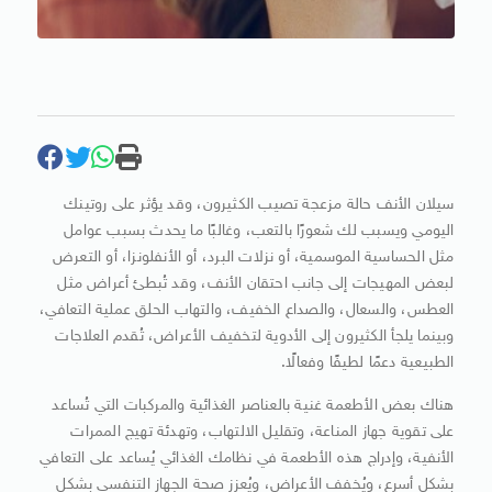
سيلان الأنف حالة مزعجة تصيب الكثيرون، وقد يؤثر على روتينك
اليومي ويسبب لك شعورًا بالتعب، وغالبًا ما يحدث بسبب عوامل
مثل الحساسية الموسمية، أو نزلات البرد، أو الأنفلونزا، أو التعرض
لبعض المهيجات إلى جانب احتقان الأنف، وقد تُبطئ أعراض مثل
العطس، والسعال، والصداع الخفيف، والتهاب الحلق عملية التعافي،
وبينما يلجأ الكثيرون إلى الأدوية لتخفيف الأعراض، تُقدم العلاجات
الطبيعية دعمًا لطيفًا وفعالًا.
هناك بعض الأطعمة غنية بالعناصر الغذائية والمركبات التي تُساعد
على تقوية جهاز المناعة، وتقليل الالتهاب، وتهدئة تهيج الممرات
الأنفية، وإدراج هذه الأطعمة في نظامك الغذائي يُساعد على التعافي
بشكل أسرع، ويُخفف الأعراض، ويُعزز صحة الجهاز التنفسي بشكل