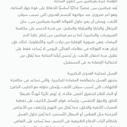
أطعمة غنية بفيتامين سي لتعزيز المناعة
يُعد فيتامين سى عنصرًا غذائيًا أساسيًا للحفاظ على قوة جهاز المناعة،
وهو أمر ضروري عند مواجهة الجسم للعدوى التي تسبب سيلان
الأنف، ويمكن أن يعزز تناول الفواكه الغنية بفيتامين سى، مثل
البرتقال والبابايا والفراولة والبطيخ، من قدرة الجسم على مكافحة
الفيروسات والبكتيريا، كما يدعم فيتامين سى إنتاج خلايا الدم
البيضاء، وهي ضرورية للوقاية من نزلات البرد والأنفلونزا، لذلك فإن
إدراج هذه الفواكه في نظامك الغذائي اليومي لا يُساعد فقط على
تقليل مدة احتقان الأنف، بل يُحسن أيضًا المناعة مما يُقلل من
احتمالية الإصابة به في المستقبل.
العسل لمحاربة العدوى البكتيرية
يشتهر العسل بخصائصه المضادة للبكتيريا، والتي تساعد في مكافحة
الالتهابات التي تُسبب سيلان الأنف، ويُمكن تناوله مع الحليب الدافئ
أو الماء الفاتر لتحقيق أقصى فائدة، إذ يُوفر تأثيرًا مُهدئًا طبيعيًا
للحلق والجهاز التنفسي، ويُساعد قوام العسل الكثيف على تغطية
الممرات الأنفية والحلق، مما يُقلل من التهيج ويُخفف من الأعراض
المزعجة مثل العطس أو السعال المُستمر، كما يُعزز تناول العسل
بانتظام آليات الدفاع الطبيعية في الجسم، مما يُساعد على التعافي