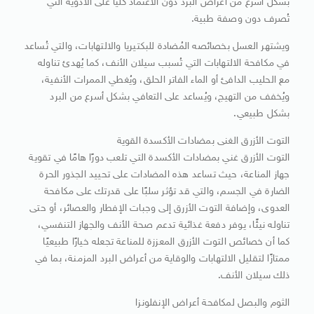
بشكل أسرع من أعراض البرد دون الاعتماد كليًا على الأدوية التي
تُصرف دون وصفة طبية.
ويشتهر العسل بخصائصه المُضادة للبكتيريا والالتهابات، والتي تُساعد
في مكافحة الالتهابات التي تُسبب سيلان الأنف، كما يُهدئ تناوله
مع الحليب الدافئ أو الماء الفاتر الحلق، ويُغطي الممرات الأنفية،
ويُخفف من التهيج، ويُساعد على التعافي بشكل أسرع من البرد
بشكل طبيعي.
التوت الأزرق الغنى بمضادات الأكسدة القوية
التوت الأزرق غني بمضادات الأكسدة التي تلعب دورًا هامًا في تقوية
جهاز المناعة، حيث تساعد هذه المضادات على تحييد الجذور الحرة
الضارة في الجسم، والتي قد تؤثر سلبًا على قدرتك على مكافحة
العدوى، وإضافة التوت الأزرق إلى وجبات الإفطار والعصائر، أو حتى
تناوله نيئًا، يوفر دفعة غذائية تدعم صحة الأنف والجهاز التنفسي،
كما أن خصائص التوت الأزرق المعززة للمناعة تجعله خيارًا طبيعيًا
ممتازًا لتقليل الالتهابات والوقاية من أعراض البرد المزمنة، بما في
ذلك سيلان الأنف.
الثوم والبصل لمكافحة أعراض الإنفلونزا