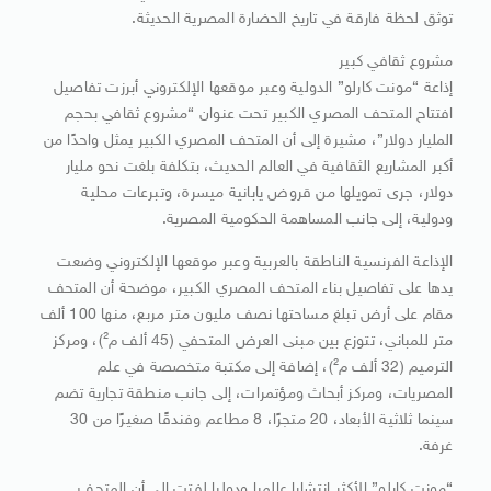
توثق لحظة فارقة في تاريخ الحضارة المصرية الحديثة.
مشروع ثقافي كبير
إذاعة “مونت كارلو” الدولية وعبر موقعها الإلكتروني أبرزت تفاصيل
افتتاح المتحف المصري الكبير تحت عنوان “مشروع ثقافي بحجم
المليار دولار”، مشيرة إلى أن المتحف المصري الكبير يمثل واحدًا من
أكبر المشاريع الثقافية في العالم الحديث، بتكلفة بلغت نحو مليار
دولار، جرى تمويلها من قروض يابانية ميسرة، وتبرعات محلية
ودولية، إلى جانب المساهمة الحكومية المصرية.
الإذاعة الفرنسية الناطقة بالعربية وعبر موقعها الإلكتروني وضعت
يدها على تفاصيل بناء المتحف المصري الكبير، موضحة أن المتحف
مقام على أرض تبلغ مساحتها نصف مليون متر مربع، منها 100 ألف
متر للمباني، تتوزع بين مبنى العرض المتحفي (45 ألف م²)، ومركز
الترميم (32 ألف م²)، إضافة إلى مكتبة متخصصة في علم
المصريات، ومركز أبحاث ومؤتمرات، إلى جانب منطقة تجارية تضم
سينما ثلاثية الأبعاد، 20 متجرًا، 8 مطاعم وفندقًا صغيرًا من 30
غرفة.
“مونت كارلو” الأكثر انتشارا عالميا ودوليا لفتت إلى أن المتحف