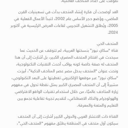
تفوقت على أعداد المتاحف العالمية.
الغد أوضحت أن فكرة إنشاء المتحف بدأت في تسعينيات القرن
الماضي، ووُضع حجر الأساس عام 2002، لتبدأ الأعمال الفعلية في
2005، ويُطلق التشغيل التجريبي لقاعات العرض الرئيسية في أكتوبر
2024.
المتحف الحي
قناة “سكاي نيوز” بنسختها العربية، لم تتوقف عن الحديث عما
سيحدث في افتتاح المتحف المصري الكبير، بل أشارت إلى أن هذا
المتحف له صفة خاصة كونه يواكب أحدث التقنيات التكنولوجية،
وتحت عنوان “المتحف يدخل مصر عصر المتاحف الذكية”، أبرزت
“سكاي نيوز” عبر موقعها الإلكتروني تغطيتها على البعد التكنولوجي،
مشيرةً إلى أن المتحف المصري الكبير يمثل نقطة تحول في مفهوم
زيارة المتاحف عالميًا، من خلال استخدام تقنيات الواقع الافتراضي
والهولوجرام والذكاء الاصطناعي، لتقديم تجربة تفاعلية تجمع بين
التعليم والمتعة والمعرفة.
القناة ذات الانتشار العربي والدولي الكبير أشارت إلى أن المتحف
سيكون أول متحف في المنطقة يطبّق مفهوم “المتحف الحي”،