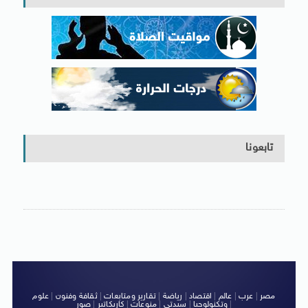
تابعونا
مصر
|
عرب
|
عالم
|
اقتصاد
|
رياضة
|
تقارير ومتابعات
|
ثقافة وفنون
|
علوم
|
وتكنولوجيا
|
سيدتى
|
منوعات
|
كاريكاتير
|
صور