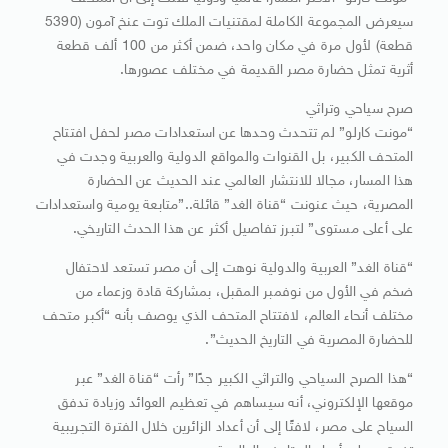
سيعرض المجموعة الكاملة لمقتنيات الملك توت عنخ آمون (5390
قطعة) لأول مرة في مكان واحد، ضمن أكثر من 100 ألف قطعة
أثرية تمثل حضارة مصر القديمة في مختلف عصورها.
صرح سياحي وتراثي
“مونت كارلو” لم تتحدث وحدها عن استعدادات مصر لحفل افتتاح
المتحف الكبير، بل القنوات والمواقع الدولية والعربية وجدت في
هذا المسار، مجالا للانتشار العالمي عند الحديث عن الحضارة
المصرية، حيث عنونت “قناة الغد” قائلة..”متابعة يومية واستعدادات
على أعلى مستوى” لتبرز تفاصيل أكثر عن هذا الحدث التاريخي.
“قناة الغد” العربية والدولية نوهت إلى أن مصر تستعد لاحتفال
ضخم في الأول من نوفمبر المقبل، بمشاركة قادة وزعماء من
مختلف أنحاء العالم، لافتتاح المتحف الذي يوصف بأنه “أكبر متحف
للحضارة المصرية في التاريخ الحديث”.
“هذا الصرح السياحي والتراثي الكبير جدًا” رأت “قناة الغد” عبر
موقعها الإلكتروني، أنه سيساهم في تعظيم العوائد وزيادة تدفق
السياح على مصر، لافتًا إلى أن أعداد الزائرين خلال الفترة التجريبية