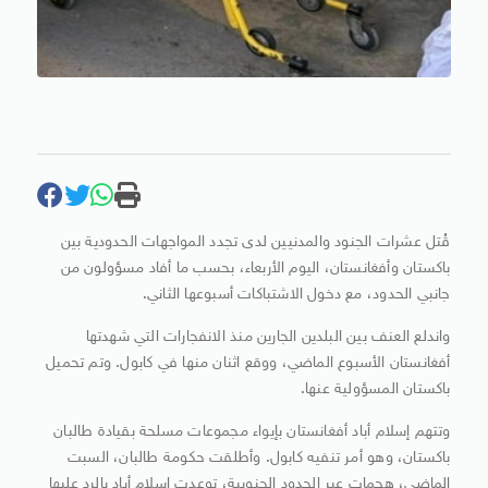
قُتل عشرات الجنود والمدنيين لدى تجدد المواجهات الحدودية بين
باكستان وأفغانستان، اليوم الأربعاء، بحسب ما أفاد مسؤولون من
جانبي الحدود، مع دخول الاشتباكات أسبوعها الثاني.
واندلع العنف بين البلدين الجارين منذ الانفجارات التي شهدتها
أفغانستان الأسبوع الماضي، ووقع اثنان منها في كابول. وتم تحميل
باكستان المسؤولية عنها.
وتتهم إسلام أباد أفغانستان بإيواء مجموعات مسلحة بقيادة طالبان
باكستان، وهو أمر تنفيه كابول. وأطلقت حكومة طالبان، السبت
الماضي، هجمات عبر الحدود الجنوبية، توعدت إسلام أباد بالرد عليها