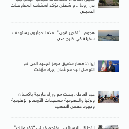
في روما .. واشنطن تؤكد استئناف المفاوضات
الخميس
هجوم بـ”تفجير قوي” نفذه الحوثيون يستهدف
سفينة في خليج عدن
إيران: مسار مضيق هرمز الجديد الذى تم
التوصل اليه مع عُمان إجراء مؤقت
عبد العاطى يبحث مع وزراء خارجية باكستان
وتركيا والسعودية مستجدات الأوضاع الإقليمية
وجهود خفض التصعيد
الاحتلال الإسرائيلي يقتحم قريتي “كفر مالك”