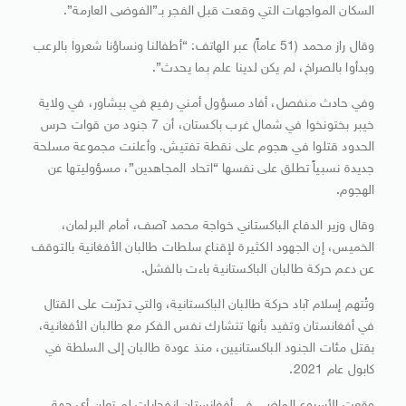
السكان المواجهات التي وقعت قبل الفجر بـ”الفوضى العارمة”.
وقال راز محمد (51 عاماً) عبر الهاتف: “أطفالنا ونساؤنا شعروا بالرعب
وبدأوا بالصراخ، لم يكن لدينا علم بما يحدث”.
وفي حادث منفصل، أفاد مسؤول أمني رفيع في بيشاور، في ولاية
خيبر بختونخوا في شمال غرب باكستان، أن 7 جنود من قوات حرس
الحدود قتلوا في هجوم على نقطة تفتيش. وأعلنت مجموعة مسلحة
جديدة نسبياً تطلق على نفسها “اتحاد المجاهدين”، مسؤوليتها عن
الهجوم.
وقال وزير الدفاع الباكستاني خواجة محمد آصف، أمام البرلمان،
الخميس، إن الجهود الكثيرة لإقناع سلطات طالبان الأفغانية بالتوقف
عن دعم حركة طالبان الباكستانية باءت بالفشل.
وتُتهم إسلام آباد حركة طالبان الباكستانية، والتي تدرّبت على القتال
في أفغانستان وتفيد بأنها تتشارك نفس الفكر مع طالبان الأفغانية،
بقتل مئات الجنود الباكستانيين، منذ عودة طالبان إلى السلطة في
كابول عام 2021.