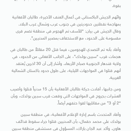
بقوة.
واتّهم الجيش الباكستاني في أعمال العنف الأخيرة، طالبان الأفغانية
بمهاجمة نقطتين حدوديتين في جنوب غرب وشمال غرب البلاد.
وقال الجيش في بيان: “للأسف تم الهجوم في منطقة تضم قرى
مقسومة على الحدود، مع الاستخفاف بمصير المدنيين”.
وأفاد بأنه تم التصدي للهجومين، فيما قتل 20 مقاتلاً من طالبان في
هجمات قرب “سبين بولدك”، على الجانب الأفغاني من الحدود، في
ولاية قندهار الجنوبية صباح الأربعاء. وأشار إلى أن 30 آخرين يُعتقد
أنهم قتلوا في المواجهات الليلية، على طول حدود باكستان الشمالية
الغربية.
ومن جانبها، أفادت حركة طالبان الأفغانية بأن 15 مدنياً قتلوا وأصيب
العشرات بجروح في المواجهات التي وقعت قرب سبين بولدك، وبأن
“2 أو 3” من مقاتليها لقوا حتفهم أيضاً.
وأفاد المتحدث باسم إدارة الإعلام الأفعانية، في منطقة سبين
بولدك علي محمد حقمال، بأن المدنيين قتلوا جراء سقوط قذائف
هاون. وأكد عبد الجان باراك، المسؤول في مستشفى منطقة سبين