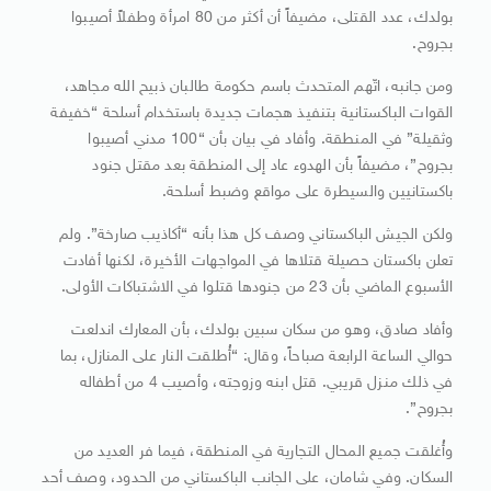
بولدك، عدد القتلى، مضيفاً أن أكثر من 80 امرأة وطفلاً أصيبوا
بجروح.
ومن جانبه، اتّهم المتحدث باسم حكومة طالبان ذبيح الله مجاهد،
القوات الباكستانية بتنفيذ هجمات جديدة باستخدام أسلحة “خفيفة
وثقيلة” في المنطقة. وأفاد في بيان بأن “100 مدني أصيبوا
بجروح”، مضيفاً بأن الهدوء عاد إلى المنطقة بعد مقتل جنود
باكستانيين والسيطرة على مواقع وضبط أسلحة.
ولكن الجيش الباكستاني وصف كل هذا بأنه “أكاذيب صارخة”. ولم
تعلن باكستان حصيلة قتلاها في المواجهات الأخيرة، لكنها أفادت
الأسبوع الماضي بأن 23 من جنودها قتلوا في الاشتباكات الأولى.
وأفاد صادق، وهو من سكان سبين بولدك، بأن المعارك اندلعت
حوالي الساعة الرابعة صباحاً، وقال: “أُطلقت النار على المنازل، بما
في ذلك منزل قريبي. قتل ابنه وزوجته، وأصيب 4 من أطفاله
بجروح”.
وأُغلقت جميع المحال التجارية في المنطقة، فيما فر العديد من
السكان. وفي شامان، على الجانب الباكستاني من الحدود، وصف أحد