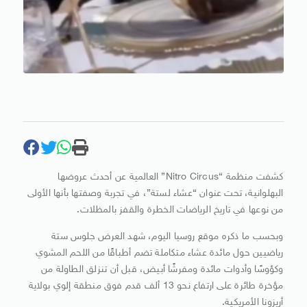
كشفت منظمة “Nitro Circus” العالمية عن أحدث عروضها
البهلوانية، تحت عنوان “عشاء لستة”، في تجربة وصفتها بأنها الأولى
من نوعها في تاريخ الرياضات الخطرة والقفز بالمظلات.
وبحسب ما ذكره موقع روسيا اليوم، شهد العرض جلوس ستة
رياضيين حول مائدة عشاء متكاملة تضم أطباقًا من اللحم المشوي
وكؤوسًا وأدوات مائدة ومفرشًا أبيض، قبل أن تنزلق الطاولة من
مؤخرة طائرة على ارتفاع نحو 13 ألف قدم فوق منطقة إلوي بولاية
أريزونا الأمريكية.