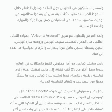
واستمر المشاركون في الجلوس حول المائدة وتناول الطعام خلال
السقوط الحر لمدة تقارب 40 ثانية، قبل أن يفتحوا مظلاتهم في
توقيت محسوب بدقة، في استعراض جمع بين الجرأة والمهارة
والدقة الهندسية.
ونُفذ العرض بالتعاون مع فريق “Arizona Arsenal”، بقيادة الثنائي
العالمي في القفز بالمظلات ستيف كيرتس وزوجته سارة كيرتس،
اللذين يتمتعان بسجل حافل من الإنجازات والأرقام القياسية في هذه
الرياضة.
ويُعد ستيف كيرتس من أبرز محترفي القفز بالمظلات في العالم،
بعدما سجل أكثر من 25 ألف قفزة، إلى جانب تحقيقه عدة أرقام
قياسية وطنية وعالمية، فيما تمتلك سارة كيرتس بدورها سجلًا
مميزًا من البطولات والأرقام القياسية الدولية.
وقال كبير مسؤولي التسويق في شركة “Thrill Sports”، تال
كوبرمان، إن العرض يجسد رؤية “Nitro Circus 2.0” القائمة على
الابتكار وتقديم تجارب غير مسبوقة، مشيرًا إلى أن الفكرة التي بدأت
كعشاء فاخر على ارتفاع 13 ألف قدم قد تتحول إلى واحدة من أكثر