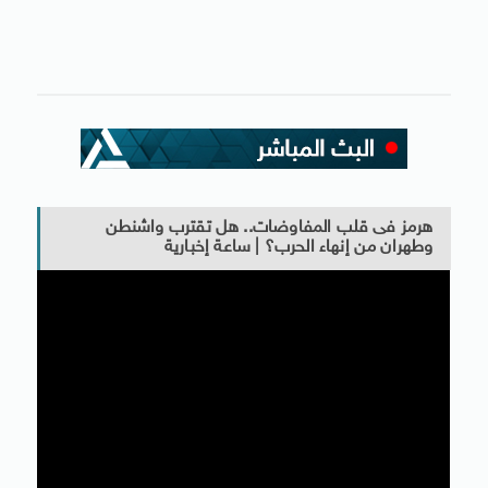
هرمز فى قلب المفاوضات.. هل تقترب واشنطن
وطهران من إنهاء الحرب؟ | ساعة إخبارية