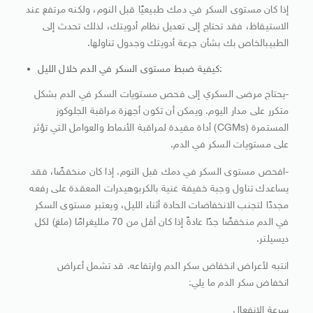
إذا كان مستوى السكر في دمك طبيعيًا قبل النوم، ولكنه مرتفع عند
الاستيقاظ، فقد تحتاج إلى تعديل نظام أدويتك، لذلك تحدث إلى
الطبيبالخاص بك بشأن جرعة أدويتك وجدول تناولها.
كيفية ضبط مستوى السكر في الدم خلال الليل:
-يحتاج مرضى السكري إلى فحص مستويات السكر في الدم بشكل
متكرر على مدار اليوم. ويمكن أن تكون أجهزة مراقبة الجلوكوز
المستمرة (CGMs) أداة مفيدة لمراقبة الأنماط والعوامل التي تؤثر
على مستويات السكر في الدم.
-افحص مستوى السكر في دمك قبل النوم. إذا كان منخفضًا، فقد
يساعدك تناول وجبة خفيفة غنية بالكربوهيدرات المعقدة على رفعه
مجددًا لتجنب الانخفاضات الحادة أثناء الليل، ويعتبر مستوى السكر
في الدم منخفضًا جدًا عادةً إذا كان أقل من 70 ملليغرامًا (ملغ) لكل
ديسيلتر.
انتبه لأعراض انخفاض سكر الدم وارتفاعه. قد تشمل أعراض
انخفاض سكر الدم ما يلي:
سرعة الانفعال