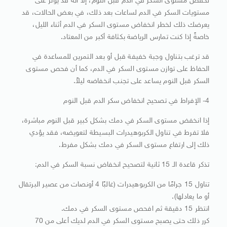
لخفض مستوى السكر في الدم قبل النوم، إلا أنه قد يؤثر على
مستويات السكر في الدم لساعات بعد ذلك، في بعض الحالات، قد
يعرضك ذلك لخطر انخفاض مستوى السكر في الدم أثناء الليل،
خاصةً إذا كنت تمارس الرياضة بكثافة أكبر من المعتاد.
قد ترغب بتناول وجبة خفيفة قبل أو بعد التمرين للمساعدة في
الحفاظ على توازن مستوى السكر في الدم، كما أن فحص مستوى
السكر قبل النوم يساعد على تجنب انخفاضه ليلاً.
4- الإفراط في تصحيح انخفاض سكر الدم قبل النوم
إذا انخفض مستوى السكر في دمك بشكل كبير قبل النوم مباشرة،
فلا تفرط في تناول الكربوهيدرات البسيطة لتعويضه، فقد يؤدي
ذلك إلى ارتفاع مستوى السكر في دمك بشكل مفرط.
تذكر قاعدة الـ 15 ثانية لتصحيح انخفاض نسبة السكر في الدم:
تناول 15 جرامًا من الكربوهيدرات (غالبًا 4 أونصات من عصير البرتقال
أو ما يعادلها).
انتظر 15 دقيقة ثم افحص مستوى السكر في دمك.
كرر ذلك حتى يصبح مستوى السكر في الدم لديك أعلى من 70