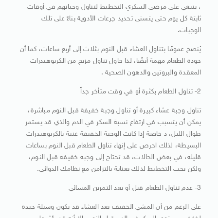
، ينبغي على مرضى السكري التخطيط لتناول وجباتهم في أوقات
ثابتة كل يوم حتى يتسنى تحديد جرعات الأدوية بناءً على تلك
الوجبات.
يُنصح عمومًا بتناول العشاء قبل النوم بثلاث إلى أربع ساعات، كما أن
جودة الطعام مهمة أيضًا، لذا حاول تناول مزيج من الكربوهيدرات
المعقدة والبروتين والدهون الصحية .
2- تناول الطعام بكثرة أو في وقت متأخر جداً
تناول وجبة عشاء كبيرة أو تناول وجبة خفيفة قبل النوم مباشرة،
يمكن أن يتسبب في ارتفاع نسبة السكر في الدم والذي قد يستمر
طوال الليل، د خاصة إذا كانت الوجبة الخفيفة غنية بالكربوهيدرات
البسيطة، لذلك احرص على إنهاء تناول الطعام قبل النوم بساعات
قليلة، في بعض الحالات، قد تحتاج إلى وجبة خفيفة قبل النوم،
ولكن يجب التخطيط لذلك بعناية بالتزامن مع نظامك الدوائي.
3- عدم تناول الطعام قبل أو بعد التمرين المسائي
على الرغم من أن المشي الخفيف بعد العشاء قد يكون وسيلة جيدة