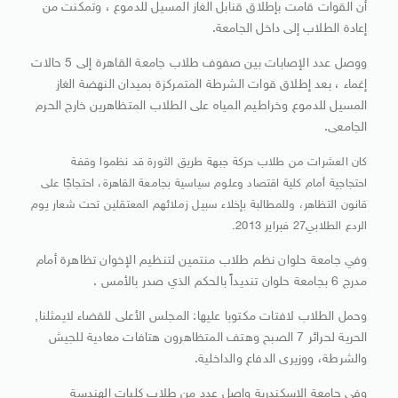
أن القوات قامت بإطلاق قنابل الغاز المسيل للدموع ، وتمكنت من
إعادة الطلاب إلى داخل الجامعة.
ووصل عدد الإصابات بين صفوف طلاب جامعة القاهرة إلى 5 حالات
إغماء ، بعد إطلاق قوات الشرطة المتمركزة بميدان النهضة الغاز
المسيل للدموع وخراطيم المياه على الطلاب المتظاهرين خارج الحرم
الجامعى.
كان العشرات من طلاب حركة جبهة طريق الثورة قد نظموا وقفة
احتجاجية أمام كلية اقتصاد وعلوم سياسية بجامعة القاهرة، احتجاجًا على
قانون التظاهر، وللمطالبة بإخلاء سبيل زملائهم المعتقلين تحت شعار يوم
الردع الطلابي27 فبراير 2013.
وفي جامعة حلوان نظم طلاب منتمين لتنظيم الإخوان تظاهرة أمام
مدرج 6 بجامعة حلوان تنديداً بالحكم الذي صدر بالأمس .
وحمل الطلاب لافتات مكتوبا عليها: المجلس الأعلى للقضاء لايمثلنا,
الحرية لحرائر 7 الصبح وهتف المتظاهرون هتافات معادية للجيش
والشرطة، ووزيرى الدفاع والداخلية.
وفي جامعة الاسكندرية واصل عدد من طلاب كليات الهندسة