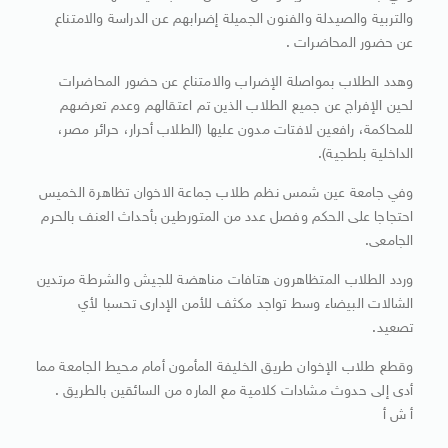
والتربية والصيدلة والفنون الجميلة إضرابهم عن الدراسة والامتناع
عن حضور المحاضرات .
وهدد الطلاب بمواصلة الإضراب والامتناع عن حضور المحاضرات
لحين الإفراج عن جميع الطلاب الذين تم اعتقالهم وعدم تعرضهم
للمحاكمة، رافعين لافتات مدون عليها (الطلاب أحرار، حرائر مصر،
الداخلية بلطجية).
وفي جامعة عين شمس نظم طلاب جماعة الاخوان تظاهرة الخميس
احتجاجا على الحكم وفصل عدد من المتورطين بأحداث العنف بالحرم
الجامعى.
وردد الطلاب المتظاهرون هتافات مناهضة للجيش والشرطة مرتدين
الشالات البيضاء وسط تواجد مكثف للأمن الإدارى تحسبا لأي
تصعيد.
وقطع طلاب الإخوان طريق الخليفة المأمون أمام محيط الجامعة مما
أدى إلى حدوث مشادات كلامية مع الماره من السائقين بالطريق .
أ ش أ