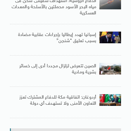
الدفاع الروسية: استهداف سفينتى شحن فى
مياه البحر الأسود محملتين بالأسلحة والمعدات
العسكرية
إسبانيا تهدد إيطاليا بإجراءات عقابية مضادة
بسبب تعليق “شنجن”
الصين تتعرض لزلزال مجددا أدى إلى خسائر
بشرية ومادية
أردوغان: اتفاقية مكة للدفاع المشترك تعزز
التعاون الأمنى ولا تستهدف أي دولة