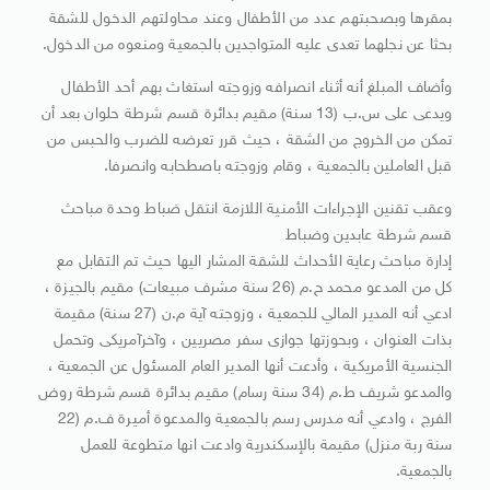
بمقرها وبصحبتهم عدد من الأطفال وعند محاولتهم الدخول للشقة
بحثا عن نجلهما تعدى عليه المتواجدين بالجمعية ومنعوه من الدخول.
وأضاف المبلغ أنه أثناء انصرافه وزوجته استغاث بهم أحد الأطفال
ويدعى على س.ب (13 سنة) مقيم بدائرة قسم شرطة حلوان بعد أن
تمكن من الخروج من الشقة ، حيث قرر تعرضه للضرب والحبس من
قبل العاملين بالجمعية ، وقام وزوجته باصطحابه وانصرفا.
وعقب تقنين الإجراءات الأمنية اللازمة انتقل ضباط وحدة مباحث
قسم شرطة عابدين وضباط
إدارة مباحث رعاية الأحداث للشقة المشار اليها حيث تم التقابل مع
كل من المدعو محمد ح.م (26 سنة مشرف مبيعات) مقيم بالجيزة ،
ادعي أنه المدير المالي للجمعية ، وزوجته آية م.ن (27 سنة) مقيمة
بذات العنوان ، وبحوزتها جوازى سفر مصريين ، وآخرآمريكى وتحمل
الجنسية الأمريكية ، وأدعت أنها المدير العام المسئول عن الجمعية ،
والمدعو شريف ط.م (34 سنة رسام) مقيم بدائرة قسم شرطة روض
الفرج ، وادعي أنه مدرس رسم بالجمعية والمدعوة أميرة ف.م (22
سنة ربة منزل) مقيمة بالإسكندرية وادعت انها متطوعة للعمل
بالجمعية.