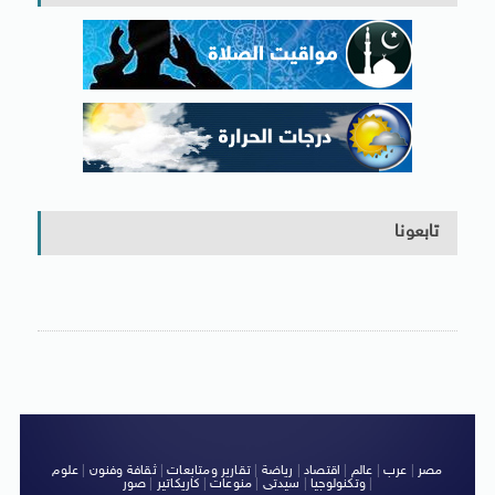
تابعونا
مصر
|
عرب
|
عالم
|
اقتصاد
|
رياضة
|
تقارير ومتابعات
|
ثقافة وفنون
|
علوم
|
وتكنولوجيا
|
سيدتى
|
منوعات
|
كاريكاتير
|
صور