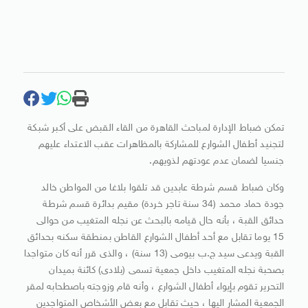
تمكن ضباط الإدارة لمباحث القاهرة من القاء القبض على أكبر شبكة
لتجنيد أطفال الشوارع للمشاركة بالمظاهرات عقب الاعتداء عليهم
جنسيا لضمان عدم عودتهم لذويهم.
وكان ضباط قسم شرطة عابدين قد تلقوا بلاغا من المواطن خالد
جودة حماد محمد (34 سنة تاجر خردة) مقيم بدائرة قسم شرطة
حدائق القبة ، بأنه حال قيامه بالبحث عن نجله المتغيب من حوالى
15 يوما تقابل مع أحد أطفال الشوارع القاطن بمنطقة سكنه بحدائق
القبة ويدعى سيد ج.ب بيومى (13 سنة) ، والذى قرر أنه كان متواجدا
بصحبة نجله المتغيب داخل جمعية تسمى (بلادى) كائنة بميدان
التحرير تقوم بإيواء أطفال الشوارع ، وأنه قام وزوجته باصطحابه لمقر
الجمعية المشار اليها ، حيث تقابل مع بعض الأشخاص المتواجدين