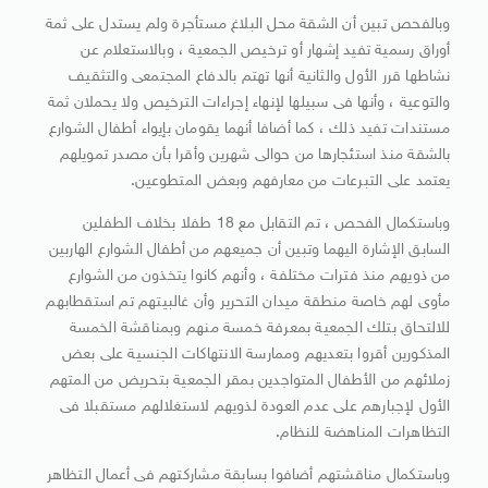
وبالفحص تبين أن الشقة محل البلاغ مستأجرة ولم يستدل على ثمة
أوراق رسمية تفيد إشهار أو ترخيص الجمعية ، وبالاستعلام عن
نشاطها قرر الأول والثانية أنها تهتم بالدفاع المجتمعى والتثقيف
والتوعية ، وأنها فى سبيلها لإنهاء إجراءات الترخيص ولا يحملان ثمة
مستندات تفيد ذلك ، كما أضافا أنهما يقومان بإيواء أطفال الشوارع
بالشقة منذ استئجارها من حوالى شهرين وأقرا بأن مصدر تمويلهم
يعتمد على التبرعات من معارفهم وبعض المتطوعين.
وباستكمال الفحص ، تم التقابل مع 18 طفلا بخلاف الطفلين
السابق الإشارة اليهما وتبين أن جميعهم من أطفال الشوارع الهاربين
من ذويهم منذ فترات مختلفة ، وأنهم كانوا يتخذون من الشوارع
مأوى لهم خاصة منطقة ميدان التحرير وأن غالبيتهم تم استقطابهم
للالتحاق بتلك الجمعية بمعرفة خمسة منهم وبمناقشة الخمسة
المذكورين أقروا بتعديهم وممارسة الانتهاكات الجنسية على بعض
زملائهم من الأطفال المتواجدين بمقر الجمعية بتحريض من المتهم
الأول لإجبارهم على عدم العودة لذويهم لاستغلالهم مستقبلا فى
التظاهرات المناهضة للنظام.
وباستكمال مناقشتهم أضافوا بسابقة مشاركتهم فى أعمال التظاهر