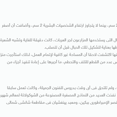
وقالت فان أن ارتفاع كل منزل فى المجسم يتراوح بين 10 و20 سم، بينما لا يتجاوز ارتفاع الشخصيات البشرية 2 سم، وأضافت أن أصغر
لتى يستخدمها المزارعون لجر العربات، كانت دقيقة للغاية وتشبه الشعرة،
 بعناية لتشكيل تلك الحبال قبل أن تتصلب.
ا اكتشفت لاحقا أن المساحة غير كافية لإتمام العمل، لذلك استأجرت منزل
مات، تعرض عدد من القطع للتلف والتحطم، ما أجبرها على إعادة تنفيذ أجزاء من
ولية فى الجامعة، ولم تلتحق فى أى وقت بدروس للفنون الجميلة، وكانت تعمل سابقا
ذت العديد من النماذج المصغرة المصنوعة من الشوكولاتة لمعالم شهيرة
لقصر الإمبراطورى ببكين، ومعبد يينغشيان فى مقاطعة شانشى شمالى