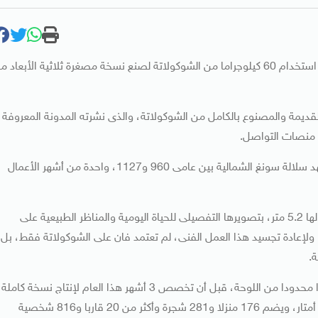
نجحت امرأة صينية لا تمتلك أى تدريب رسمى فى الفنون فى استخدام 60 كيلوجراما من الشوكولاتة لصنع نسخة مصغرة ثلاثية الأبعاد
ديمة والمصنوع بالكامل من الشوكولاتة، والذى نشرته المدونة المعروفة
 منصات التواصل.
وتعد اللوحة الأصلية، التى أبدعها الفنان تشانغ زيدوان خلال عهد سلالة سونغ الشمالية بين عامى 960 و1127، واحدة من أشهر الأعمال
وتشتهر المخطوطة الأصلية، التى يبلغ ارتفاعها 25.5 سم وطولها 5.2 متر، بتصويرها التفصيلى للحياة اليومية والمناظر الطبيعية على
، ولإعادة تجسيد هذا العمل الفنى، لم تعتمد فان على الشوكولاتة فقط، بل
.
وكانت قد أنجزت خلال العام الماضى نموذجا صغيرا يجسد جزءا محدودا من اللوحة، قبل أن تخصص 3 أشهر هذا العام لإنتاج نسخة كاملة
وأكثر تفصيلا، ويبلغ عرض المجسم النهائى 1.22 متر وطوله 7 أمتار، ويضم 176 منزلا و281 شجرة وأكثر من 20 قاربا و816 شخصية