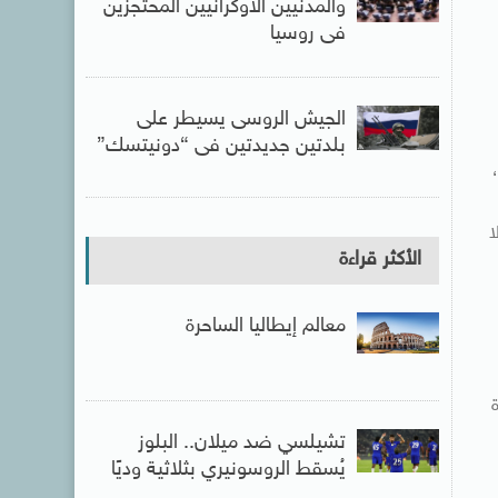
والمدنيين الأوكرانيين المحتجزين
فى روسيا
الجيش الروسى يسيطر على
بلدتين جديدتين فى “دونيتسك”
ا
الأكثر قراءة
معالم إيطاليا الساحرة
تشيلسي ضد ميلان.. البلوز
يُسقط الروسونيري بثلاثية وديًا