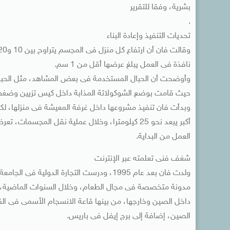
بشرية، وفقا للتقرير
.
تحديات التنفيذ وإعادة البناء
نافذة فى العمل يبلغ عرضها أقل من 1 سم.
وأوضحت أن الحبال المستخدمة فى بعض المشاهد، مثل الحبال ا
حيث قامت بوضع الشوكولاتة المذابة داخل كيس تزيين وضغطها
وبدأت فان تنفيذ مشروعها داخل غرفة المعيشة فى منزلها، لكنه
أكبر يبعد نحو 25 كيلومترا، وخلال عملية نقل المجس
العمل من البداية.
شغف فنى تعلمته عبر الإنترنت
ولدت فان بعد عام 1995، ودرست التجارة الد
مدونة متخصصة فى مجال الطعام، وخلال السنوات الماضية، نف
داخل الصين وخارجها، من بينها قاعة الانسجام الأسمى فى ا
الصين، إضافة إلى برج إيفل فى باريس.