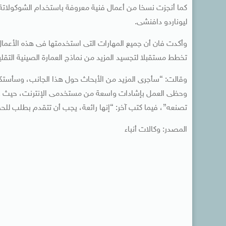
كما أنجزت نسخا من أعمال فنية معروفة باستخدام الشوكولاتة، م
ليوناردو دافنشى.
وأكدت فان أن جميع المهارات التى استخدمتها فى هذه الأعمال
تخطط مستقبلا لتجسيد المزيد من نماذج العمارة الصينية التقليدي
وقالت: “سأجرى المزيد من الأبحاث حول هذا الجانب، وسأستكش
وحظى العمل بإشادات واسعة من مستخدمى الإنترنت، حيث علق
تصنعه”، فيما كتب آخر: “إنها رائعة، يجب أن تتقدم بطلب ل
المصدر: وكالات أنباء