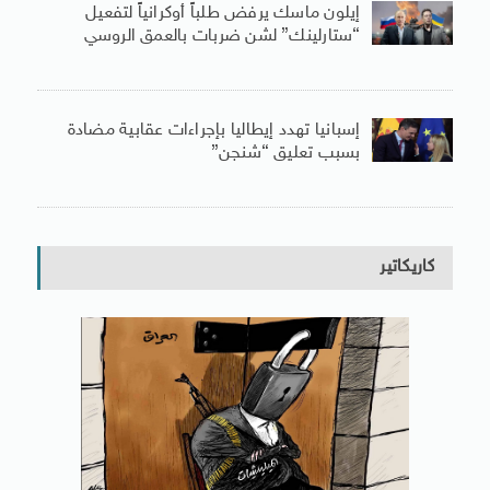
إيلون ماسك يرفض طلباً أوكرانياً لتفعيل
“ستارلينك” لشن ضربات بالعمق الروسي
إسبانيا تهدد إيطاليا بإجراءات عقابية مضادة
بسبب تعليق “شنجن”
كاريكاتير