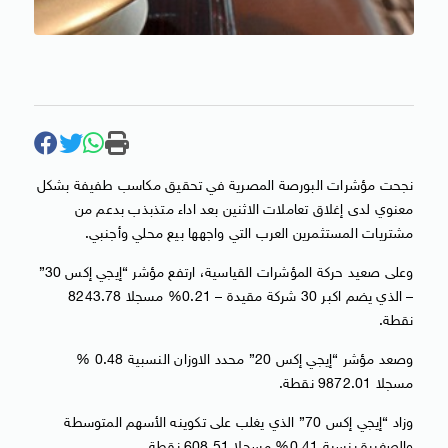
نجحت مؤشرات البورصة المصرية في تحقيق مكاسب طفيفة بشكل
معنوي لدى إغلاق تعاملات الاثنين بعد اداء متذبذب بدعم من
مشتريات المستثمرين العرب التي واجهها بيع محلي وأجنبي.
وعلى صعيد حركة المؤشرات القياسية، ارتفع مؤشر “إيجي إكس 30”
– الذي يضم اكبر 30 شركة مقيدة – 0.21% مسجلا 8243.78
نقطة.
وصعد مؤشر “إيجي إكس 20” محدد الاوزان النسبية 0.48 %
مسجلا 9872.01 نقطة.
وزاد “إيجي إكس 70” الذي يغلب على تكوينه الأسهم المتوسطة