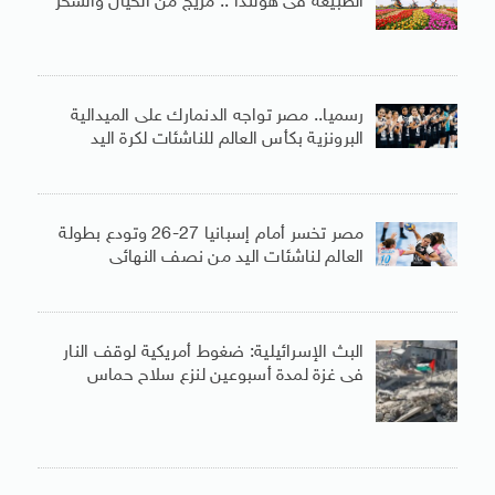
الطبيعة فى هولندا .. مزيج من الخيال والسحر
رسميا.. مصر تواجه الدنمارك على الميدالية
البرونزية بكأس العالم للناشئات لكرة اليد
مصر تخسر أمام إسبانيا 27-26 وتودع بطولة
العالم لناشئات اليد من نصف النهائى
البث الإسرائيلية: ضغوط أمريكية لوقف النار
فى غزة لمدة أسبوعين لنزع سلاح حماس