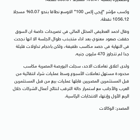
والصغيرة بنسبة 0.41% مسجلا 608.51 نقطة.
وكسب مؤشر “إيجي إكس 100” الاوسع نطاقا بنحو 0.07% مسجلا
1056.12 نقطة.
وقال احمد العطيفي المحلل المالي في تصريحات خاصة ان السوق
حققت صعود معنوي بعد اداء متذبذب طوال الجلسة الا انها نجحت
في النهاية في حصد مكاسب طفيفة، ولكن باحجام تداولات قليلة
جدا لم تتجاوز 470 مليون جنيه.
ولدى اغلاق تعاملات الاحد، سجلت البورصة المصرية مكاسب
محدودة مستهل تعاملات الأسبوع وسط عمليات شراء انتقائية من
قبل المستثمرين المصريين قابلها عمليات بيع من قبل المستثمرين
العرب والأجانب مع استمرار حالة الترقب لنتائج أعمال الشركات خلال
الربع الأول وإنتهاء الانتخابات الرئاسية.
المصدر: الوكالات