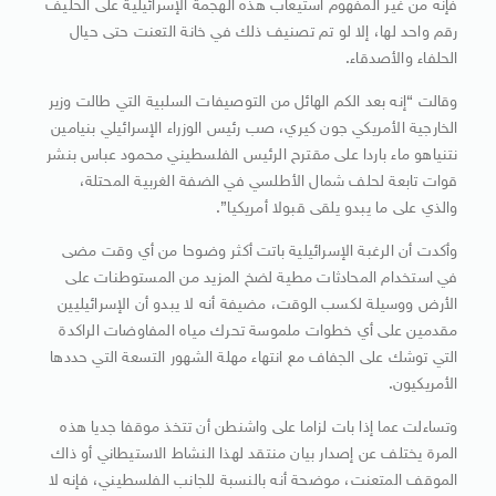
فإنه من غير المفهوم استيعاب هذه الهجمة الإسرائيلية على الحليف
رقم واحد لها، إلا لو تم تصنيف ذلك في خانة التعنت حتى حيال
الحلفاء والأصدقاء.
وقالت “إنه بعد الكم الهائل من التوصيفات السلبية التي طالت وزير
الخارجية الأمريكي جون كيري، صب رئيس الوزراء الإسرائيلي بنيامين
نتنياهو ماء باردا على مقترح الرئيس الفلسطيني محمود عباس بنشر
قوات تابعة لحلف شمال الأطلسي في الضفة الغربية المحتلة،
والذي على ما يبدو يلقى قبولا أمريكيا”.
وأكدت أن الرغبة الإسرائيلية باتت أكثر وضوحا من أي وقت مضى
في استخدام المحادثات مطية لضخ المزيد من المستوطنات على
الأرض ووسيلة لكسب الوقت، مضيفة أنه لا يبدو أن الإسرائيليين
مقدمين على أي خطوات ملموسة تحرك مياه المفاوضات الراكدة
التي توشك على الجفاف مع انتهاء مهلة الشهور التسعة التي حددها
الأمريكيون.
وتساءلت عما إذا بات لزاما على واشنطن أن تتخذ موقفا جديا هذه
المرة يختلف عن إصدار بيان منتقد لهذا النشاط الاستيطاني أو ذاك
الموقف المتعنت، موضحة أنه بالنسبة للجانب الفلسطيني، فإنه لا