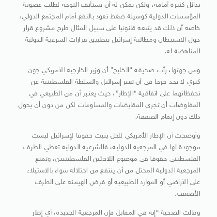
بدائل كثيرة أمامه، ولكن يمكن له أن يستأنف التوجه لطلب عضوية
المؤسسات الدولية كوسيلة ضغط تعود بالنفع أمام المجتمع الدولي،
خاصة أن ذلك قد يتبعه قانونيا على سبيل المثال طرح مشروع قرار
حول الاستيطان ومطالبة إسرائيل بتطبيق قرارات الشرعية الدولية
المناهضة له.
ومن جهتها، رأت صحيفة “الخليج” أن وزير الخارجية الأمريكي جون
كيري لا يجد حرجا في أن تعبر إسرائيل والسلطة الفلسطينية عن
تحفظاتهما على اتفاقية “الإطار”، حيث يعتبر أن من الطبيعي في
المفاوضات أن تجرى المقايضات والمساومات لكن من دون أن يحول
ذلك دون إتمام الصفقة.
وأوضحت أن الإطار الأمريكي للحل يثبت حقوقا لإسرائيل ليست
موجودة لها في المرجعية الدولية، فالشرعية الدولية تعطي الطرف
الفلسطيني حقوقا في موضوع اللاجئين الفلسطينيين، وتمنع
المرجعية الدولية المحتل من أن ينتفع من احتلاله سواء بالاستيلاء
على الأراضي أو الموارد الطبيعية أو فرض الهيمنة على الطرف
الأضعف.
وقالت الصحية “إنه في المقابل فإن المرجعية الجديدة، أي إطار