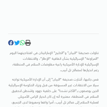
تناولت صحيفتا “البيان” و”الخليج” الإماراتيتان في افتتاحيتهما اليوم
“المراوغة” الإسرائيلية بشأن اتفاقية “الإطار”، والانتقادات
الإسرائيلية للإدارة الأمريكية راعية مفاوضات السلام في المنطقة،
رغم انحيازها لمصالح تل أبيب.
فمن جانبها، أشارت صحيفة “البيان” إلى أن الإدارة الأمريكية تواجه
سيلا من الانتقادات غير المسبوقة من قبل وزراء الحكومة الإسرائيلية
الذين يوصفون بـ”الأكثر تشددا” على خلفية جهود واشنطن لتحقيق
السلام في المنطقة، معتبرة أنه إن كان انحياز الراعي الأمريكي
لعملية السلام إلى صالح تل أبيب، أمرا واقعا ومعروفا لدى الجميع،