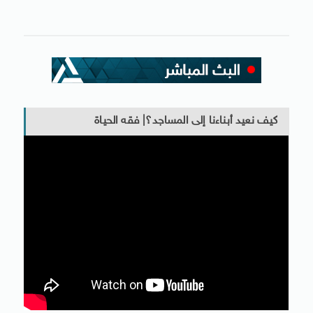
كيف نعيد أبناءنا إلى المساجد؟| فقه الحياة