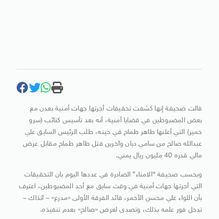
قالت صحيفة إنها كشفت تحقيقات أجرتها جهات أمنية بعدن مع
بعض المضبوطين في قضايا أمنية، أنه بعد تأسيس كتائب (سرو
حمير) التي أعلنها طاهر طماح في حينه، طلب الرئيس السابق علي
عبدالله صالح من سامي ديان وآخرين قتل طاهر طماح مقابل عرض
مالي قدره 40 مليون ريال يمني.
وبحسب صحيفة “الامناء” الصادرة في عددها اليوم بان التحقيقات
التي أجرتها جهات أمنية في وقت سابق مع أحد المضبوطين، اعترف
بأن اللواء علي محسن الأحمر، قائد الفرقة الأولى «مدرع» – آنذاك –
تدخل فور علمه بذلك، وتصدى لعرض «صالح» بعدم تنفيذه.