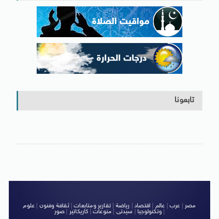
تابعونا
مصر
|
عرب
|
عالم
|
اقتصاد
|
رياضة
|
تقارير ومتابعات
|
ثقافة وفنون
|
علوم
|
وتكنولوجيا
|
سيدتى
|
منوعات
|
كاريكاتير
|
صور