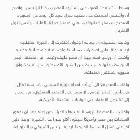
وسلطت “برافدا” الضوء على المشهد المصري، قائلة إنه من الواضح
أن واشنطن اعتمدت على تنظيم سري بعيد كل البعد عن المفهوم
الصحيح للديمقراطية والذي يعني ضمنيا حماية الأقليات وليس تغول
الأكثرية.
وقالت الصحيفة إن جماعة الإخوان افتقرت إلى الخبرة المتطلبة
لإدارة دولة تعاني اضطرابات سياسية واجتماعية واقتصادية خطيرة..
وأكدت أن روسيا تعلم جيدا أن مصر حليف رئيسي في منطقة البحر
المتوسط، وأنها جسر يربط بين الشرق الأوسط وشمال أفريقيا وأنها
محورية لاستقرار المنطقة.
ولفتت الصحيفة الى أن أحد أهداف زيارة السيسى الاساسية تمثل
فى تأمين الدعم الروسي لا سيما على الصعيد العسكري، في سعي
إلى تقليص الاعتماد على الولايات المتحدة الأمريكية.
واختتمت الصحيفة الروسية تقريرها بالاعراب عن إعتقادها بأن تدهور
العلاقات بين مصر وأمريكا سيكون أكثر ضررا على الأخيرة، وهذا دليل
آخر على فشل السياسة الخارجية لإدارة الرئيس الأمريكي باراك أوباما.