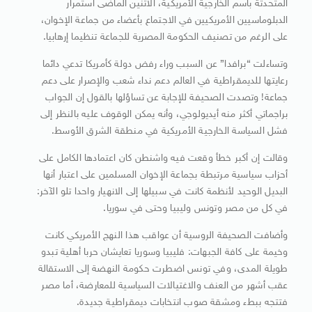
المتحدثة باسم الخارجية الأمريكية، الاثنين الماضى استمرار
الدبلوماسيين الأمريكيين في الاجتماع بأعضاء من جماعة الإخوان،
على الرغم من تصنيف الحكومة المصرية للجماعة تنظيما إرهابيا.
وتساءلت “برافدا” عن السبب وراء رفض دولة كأمريكا تدعي دائما
رعايتها للديمقراطية في العالم دعم نداء شعب والإصرار على دعم
جماعة! وتصدت الصحيفة للإجابة عن تساؤلها بالقول إن الجواب
براجماتي أكثر منه أيديولوجي، وأنه يمكن الوقوف عليه بالنظر إلى
فشل السياسة الخارجية الأمريكية في منطقة الشرق الأوسط.
وقالت إن أكبر خطأ وقعت فيه واشنطن كان اعتمادها الكامل على
أحزاب سياسية مرتبطة بجماعة الإخوان المسلمين على اعتبار أنها
البديل الوحيد لأنظمة كانت في سبيلها إلى الانهيار واحدا تلو الآخر:
في كل من مصر وتونس وليبيا وحتى في سوريا.
وأضافت الصحيفة الروسية أن عواقب هذا النهج الأمريكي كانت
وخيمة على كافة الجبهات: فليبيا وسوريا تعايشان حربا أهلية تبدو
طويلة المدى، وفي تونس اضطرت حكومة النهضة إلى الاستقالة
عقب أشهر من العنف والاغتيالات السياسية للمعارضة، أما مصر
فتتجه ببطء ومشقة صوب انتخابات ديمقراطية جديدة.