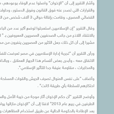
وأشار التقرير إلى أن “الإخوان” واصلوا عدم الوفاء بوعوده
والقرارات التي تصدر عنه فوق القانون وفوق الدستور، وحاول
القضائي المصري، وقامت بإقالة حوالي 3 آلاف شخص من القضاة القدامى وعينت محلهم قضاة من الإسلاميين.
وقال التقرير “إن الإسلاميين استعجلوا لوضع أكبر عدد من اتب
بالانتقاد اللاذع من جانب الصحفيين المصريين المعروفين بـ ” ل
مشيرا إلى أن كل ذلك جعل الكثير من المصريين ينفرون من م
ورأى التقرير أن “تجربة إدارة الإسلاميين في مصر تعرضت للفش
الاتفاق معه ، وأبدى بعض أقسام هذا الجهاز العملاق ، وبال
والمخابرات ، مقاومة عنيفة جدا للتأثير الإسلامي”.
وأضاف “على نفس المنوال تصرف الجيش والقوات المسلحة ، و
احتكارهم للسلطة بأي طريقة كانت” .
وأوضح التقرير “أن حكم الإخوان أثار موجة من خيبة الأمل وا
الطرفين في ربيع عام 2013” لافتا إلى أن
بعد الإطاحة بالحكومة الحالية عن طريق استخدام المظاهرات و