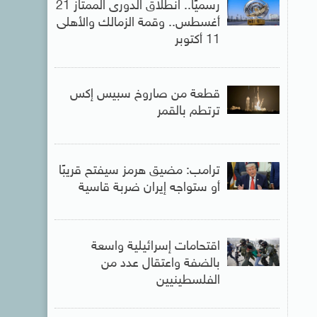
رسميًا.. انطلاق الدورى الممتاز 21
أغسطس.. وقمة الزمالك والأهلى
11 أكتوبر
قطعة من صاروخ سبيس إكس
ترتطم بالقمر
ترامب: مضيق هرمز سيفتح قريبًا
أو ستواجه إيران ضربة قاسية
اقتحامات إسرائيلية واسعة
بالضفة واعتقال عدد من
الفلسطينيين