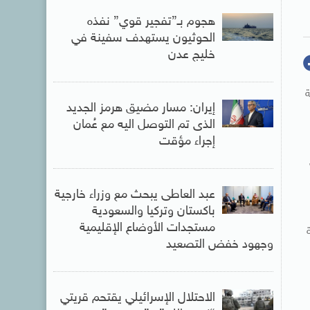
هجوم بـ”تفجير قوي” نفذه
الحوثيون يستهدف سفينة في
خليج عدن
ة
إيران: مسار مضيق هرمز الجديد
الذى تم التوصل اليه مع عُمان
إجراء مؤقت
عبد العاطى يبحث مع وزراء خارجية
باكستان وتركيا والسعودية
مستجدات الأوضاع الإقليمية
وجهود خفض التصعيد
الاحتلال الإسرائيلي يقتحم قريتي