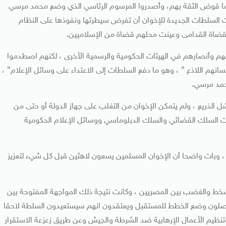
م، ما قوض الثقة بهم، وأصدروا المرسوم الرئاسي الذي وضع محمد مرسي
ت السلطات الجديدة للإخوان أن تفرض سيطرتها ونفوذها على النظام
اعهم وأنصارهم في الهيئات الحكومية والرسمية الأخرى ، لكنهم اصطدموا
سانهم اللاذع ” ، وهو ما دفع السلطات إلى الاعتداء على وسائل الإعلام” ،
حمد مرسي.
ل الذريع ، ولم يتمكن الإخوان من التغلب على جهاز الدولة أو حتى من
ذات السلك القضائي والسلك الدبلوماسي ووسائل الإعلام الحكومية
بات واضحا أن الإخوان المسلمين يسعون لاهثين قبل كل شيء لتعزيز
لسخط والغضب بين المصريين ، وكانت نتيجة ذلك المواجهة المفتوحة بين
 “الإخوان مازالوا يواصلون وضع الخطط للمستقبل ويعتقدون انهم سيستعيدون السلطة لاحقا
تنظيم الأعمال الإرهابية ضد الشرطة والجيش وعن طريق زعزعة الاستقرار