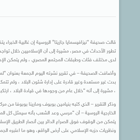
قالت صحيفة “نيزافيسمايا جازيتا” الروسية إن غالبية الخبراء ي
تطور الأحداث في مصر، مشيرة إلى أن الإسلاميين خلال تواجد
لدى مختلف فئات وطبقات المجتمع المصري ، ولم يتمكن الإخ
وأضافت الصحيفة – في تقرير نشرته اليوم الجمعة بعنوان “
بدت غير مستعدة وغير قادرة على إدارة شئون البلاد ، ولم تت
، مشيرة إلى أنه “خلال عام من وجودها في قيادة البلاد ، ارتكبت
وذكر التقرير – الذي كتبه بنيامين بوبوف ومارينا بوبوفا من مر
الخارجية الروسية – أن “مرسي وعد الشعب بأنه سيمثل كل الم
يتمكن من الوقوف فوق الصراع الدائر بين أنصار الطريق الإس
ونظريات حزبه الإسلامي على أرض الواقع، وهو ما اعتبره الجمهو