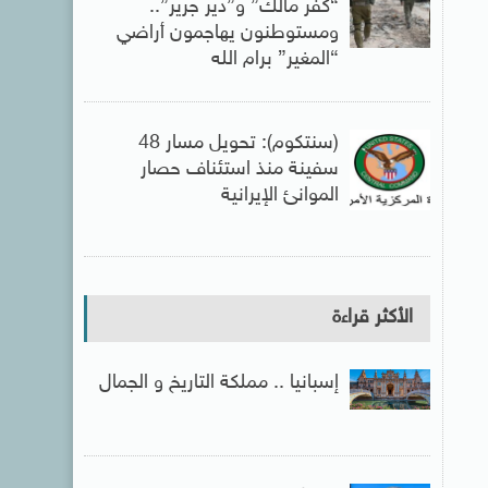
“كفر مالك” و”دير جرير”..
ومستوطنون يهاجمون أراضي
“المغير” برام الله
(سنتكوم): تحويل مسار 48
سفينة منذ استئناف حصار
الموانئ الإيرانية
الأكثر قراءة
إسبانيا .. مملكة التاريخ و الجمال