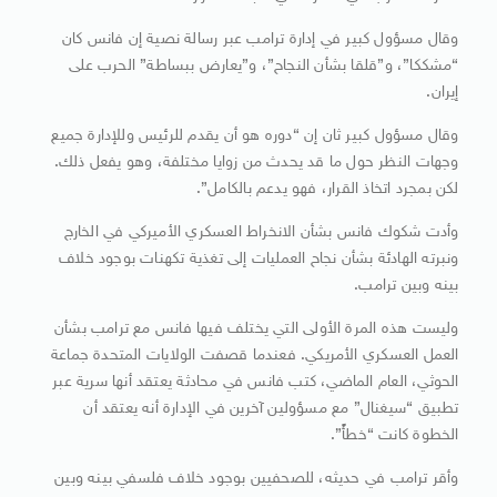
وقال مسؤول كبير في إدارة ترامب عبر رسالة نصية إن فانس كان
“مشككا”، و”قلقا بشأن النجاح”، و”يعارض ببساطة” الحرب على
إيران.
وقال مسؤول كبير ثان إن “دوره هو أن يقدم للرئيس وللإدارة جميع
وجهات النظر حول ما قد يحدث من زوايا مختلفة، وهو يفعل ذلك.
لكن بمجرد اتخاذ القرار، فهو يدعم بالكامل”.
وأدت شكوك فانس بشأن الانخراط العسكري الأميركي في الخارج
ونبرته الهادئة بشأن نجاح العمليات إلى تغذية تكهنات بوجود خلاف
بينه وبين ترامب.
وليست هذه المرة الأولى التي يختلف فيها فانس مع ترامب بشأن
العمل العسكري الأمريكي. فعندما قصفت الولايات المتحدة جماعة
الحوثي، العام الماضي، كتب فانس في محادثة يعتقد أنها سرية عبر
تطبيق “سيغنال” مع مسؤولين آخرين في الإدارة أنه يعتقد أن
الخطوة كانت “خطأً”.
وأقر ترامب في حديثه، للصحفيين بوجود خلاف فلسفي بينه وبين