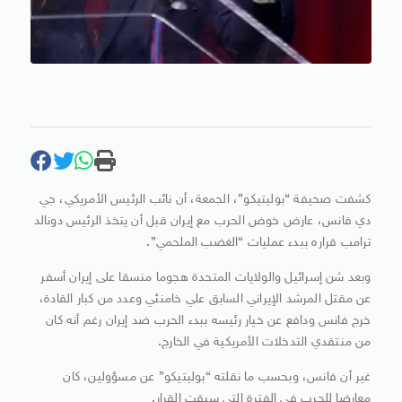
كشفت صحيفة “بوليتيكو”، الجمعة، أن نائب الرئيس الأمريكي، جي
دي فانس، عارض خوض الحرب مع إيران قبل أن يتخذ الرئيس دونالد
ترامب قراره ببدء عمليات “الغضب الملحمي”.
وبعد شن إسرائيل والولايات المتحدة هجوما منسقا على إيران أسفر
عن مقتل المرشد الإيراني السابق علي خامنئي وعدد من كبار القادة،
خرج فانس ودافع عن خيار رئيسه ببدء الحرب ضد إيران رغم أنه كان
من منتقدي التدخلات الأمريكية في الخارج.
غير أن فانس، وبحسب ما نقلته “بوليتيكو” عن مسؤولين، كان
معارضا للحرب في الفترة التي سبقت القرار.