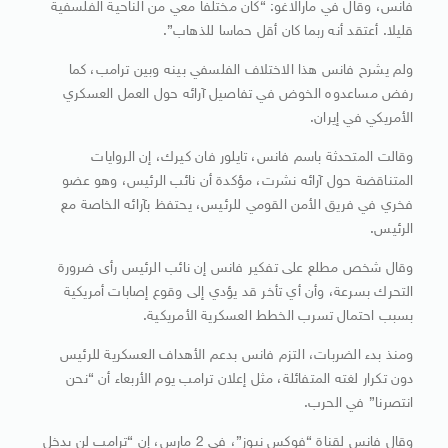
فانس، وقال في مارالاغو: “كان مختلفا معي من الناحية الفلسفية
قليلا. أعتقد أنه ربما كان أقل حماسا للذهاب”.
ولم يشرح فانس هذا الاختلاف الفلسفي بينه وبين ترامب، كما
رفض مساعدوه الخوض في تفاصيل آرائه حول العمل العسكري
الأمريكي في إيران.
وقالت المتحدثة باسم فانس، تايلور فان كيرك، إن الروايات
المتناقضة حول آرائه نشرت، مؤكدة أن نائب الرئيس، وهو عضو
فخري في فريق الأمن القومي للرئيس، يحتفظ بآرائه الخاصة مع
الرئيس.
وقال شخص مطلع على تفكير فانس إن نائب الرئيس رأى ضرورة
التحرك بسرعة، وأن أي تأخر قد يؤدي إلى وقوع إصابات أمريكية
بسبب احتمال تسرب الخطط العسكرية الأمريكية.
ومنذ بدء الضربات، التزم فانس بدعم الأهداف العسكرية للرئيس
دون تكرار لغته المتفائلة، مثل إعلان ترامب يوم الأربعاء أن “نحن
انتصرنا” في الحرب.
وقال فانس لقناة “فوكس نيوز”، في 2 مارس، إن “ترامب لن يدخل