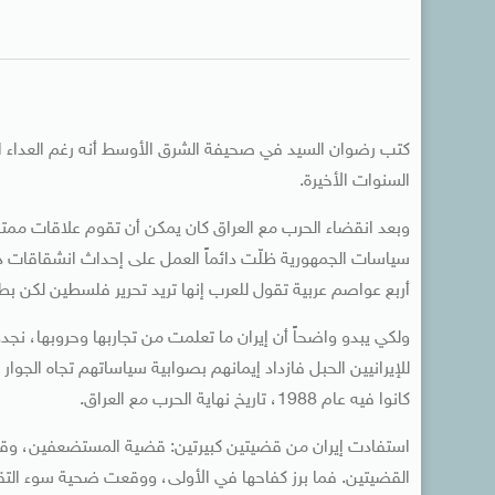
كتب رضوان السيد في صحيفة الشرق الأوسط أنه رغم العداء ال
السنوات الأخيرة.
وبعد انقضاء الحرب مع العراق كان يمكن أن تقوم علاقات ممتازة
سياسات الجمهورية ظلّت دائماً العمل على إحداث انشقاقات د
أربع عواصم عربية تقول للعرب إنها تريد تحرير فلسطين لكن 
ولكي يبدو واضحاً أن إيران ما تعلمت من تجاربها وحروبها، نجد
للإيرانيين الحبل فازداد إيمانهم بصوابية سياساتهم تجاه الجوا
كانوا فيه عام 1988، تاريخ نهاية الحرب مع العراق.
استفادت إيران من قضيتين كبيرتين: قضية المستضعفين، وقض
القضيتين. فما برز كفاحها في الأولى، ووقعت ضحية سوء التقدير 