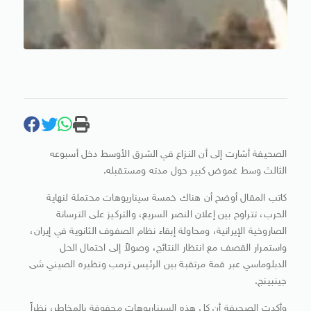
الصحيفة أشارت إلى أن النزاع في الشرق الأوسط دخل أسبوعه
الثالث وسط غموض كبير حول مدته ومستقبله.
كاتب المقال أوضح أن هناك خمسة سيناريوهات محتملة لنهاية
الحرب، تتراوح بين إعلان النصر السريع، والتركيز على الترسانة
الصاروخية الإيرانية، ومحاولة إبقاء نظام الصفوف الثانوية في إيران،
واستمرار القصف مع انتظار النتائج، وصولاً إلى احتمال الحل
الدبلوماسي عبر قمة مرتقبة بين الرئيس ترمب ونظيره الصيني شى
جينبينج.
وأكدت الصحيفة أن كل هذه السيناريوهات محفوفة بالمخاطر، نظراً