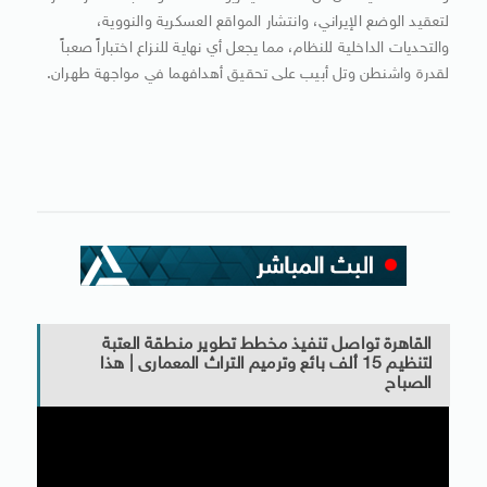
لتعقيد الوضع الإيراني، وانتشار المواقع العسكرية والنووية،
والتحديات الداخلية للنظام، مما يجعل أي نهاية للنزاع اختباراً صعباً
لقدرة واشنطن وتل أبيب على تحقيق أهدافهما في مواجهة طهران.
القاهرة تواصل تنفيذ مخطط تطوير منطقة العتبة
لتنظيم 15 ألف بائع وترميم التراث المعمارى | هذا
الصباح