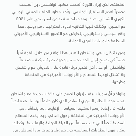
المنطقة. لكن إيران الثورة أضحت معادية لواشنطن، بل أصبحت
مصدراً لعدم الاستقرار الإقليمي، وأحد محاور الحلف الصيني الروسي
الكوري الشمالي. حيث وقعت اتفاقية تعاون استراتيجي عام 2021
مع الصين، وكذلك لديها اتفاقية تعاون استراتيجي مع روسيا. هذا
واقع سياسي واستراتيجي يتعارض مع التصور الاستراتيجي الأميركي
للمنطقة ولتوازنات القوى الدولية.
ومن ثمّ كان سعي واشنطن لتغيير هذا الواقع من خلال القوة أمراً
حتمياً كي تصبح إيران الجديدة – من وجهة نظر أميركية – صديقاً
لواشنطن، أو على أقل تقدير دولة قادرة على التعايش مع واشنطن
ولا تشكل تهديدا للمصالح والأولويات الأميركية في المنطقة
وخارجها.
والواقع أنَّ سوريا سبقت إيران لتصبح على علاقات جيدة مع واشنطن
بعد سقوط النظام السوري السابق الذي كان حليفاً لروسيا. هذه أيضاً
حلقة في إعادة رسم المشهد السياسي الإقليمي بما يتماشى مع
الأولويات الأميركية في المنطقة وحول العالم، وبما يخدم المصالح
السورية أيضاً التي عانت سابقاً من العزلة الدولية والإقليمية. وكذلك
يمكن فهم التطورات السياسية في فنزويلا وغيرها من المناطق في