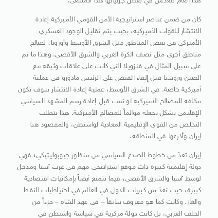
هذا العام لتعكس في بعض جزئياتها هذا المسعى.
كان من ضمن عناصر استراتيجية الأمن القومي الأميركية إعادة
الانتشار للقوات الأميركية، بحيث يتم تقليل الوجود العسكري
الأميركي في بعض المناطق مثل الشرق الأوسط وأوروبا، لصالح
مناطق أخرى مثل نصف الكرة الغربي والشرق الأقصى. وهذا ما تم
على سبيل المثال في فنزويلا التي كانت على علاقات وثيقة مع
الصين وروسيا قبل إلقاء القبض على الرئيس مادورو في عملية
أميركية خاصة. في الشرق الأوسط، عملية إعادة الانتشار سوف تكون
مكلفة للمصالح الأميركية لو تمت قبل إعادة رسم المشهد السياسي
الإقليمي بشكل يجعله موائماً للمصالح الأميركية. هذا يتطلب
التخلص من القوى الإقليمية المعادية لواشنطن، والمقصود هنا
إيران وأذرعها في المنطقة.
إيران تعدّ من خطوط الصدع السياسي من منظور جيوبوليتيكي؛ فهي
دولة إقليمية كبيرة ذات موقع استراتيجي مهم في غرب آسيا ومدخل
لوسط آسيا والشرق الأقصى، فيما تتمتع أيضاً بإمكانيات اقتصادية
كبيرة، حيث تعدّ من كبريات الدول في العالم في احتياطيات النفط
والغاز. وكانت كما هو معروف سابقاً – في عهد الشاه – جزءاً من
الحلف الغربي، بل كانت دولة مركزية في سياسة واشنطن في