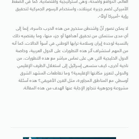
العالم. الدوافع واضحة، وهي استراتيجية واقتصادية. كما في الضغط
الأميركي لضم جزيرة غرينلاند، واستخدام الرسوم الجمركية لتحقيق
رؤية «أميركا أولاً».
لا يمكن تصور أنَّ واشنطن ستخرج من هذه الحرب خاسرة، إنما إلى
أي مدى ستتمكن من تحقيق أهدافها أو جزء منها، وما يقتضيه ذلك
بالنسبة لوحدة إيران وسلامة ترابها الوطني في أسوأ الحالات. كما أنه
من المهم استشراف أثر هذه التطورات على الدول العربية، وخاصة
الدول الخليجية التي هي على تماس مباشر مع هذه التطورات. من
ناحية أخرى، كيف ستسعى إسرائيل إلى استغلال الظرف الإقليمي
والدولي لتعزيز مكانتها الإقليمية؟ وما تقاطعات المشهد الشرق
أوسطي مع المناطق المجاورة، مثل القرن الأفريقي؟ هذه أسئلة
مشروعة وجوهرية تتجاوز الإجابة عنها الهدف من هذه المقالة.