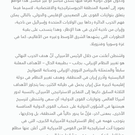
ودخول قوى دولية طرفاً فيها بشكل مباشر أو غير مباشر, هذا الواقع
يعود إلى أهمية المنطقة الجيوستراتيجية والاقتصادية، لاسيما فيما
يتعلق بتوازنات القوى على الصعيدين الإقليمي والدولي. بالتالي يمكن
فهم الحرب الدائرة رحاها بين الولايات المتحدة وإسرائيل من ناحية،
وإيران من ناحية أخرى في هذا الإطار، وهذا ينسحب على بقية
التطورات التي يشهدها الشرق الأوسط وغيره من الأقاليم، كما في
غزة وسوريا وفنزويلا.
واشنطن أعلنت من خلال الرئيس الأميركي أنَّ هدف الحرب النهائي
هو تغيير النظام الإيراني، بجانب – بطبيعة الحال – الأهداف المعلنة
سابقاً والمتمثلة بالبرنامج النووي الإيراني وصناعة الصواريخ
الباليستية وأذرع إيران في المنطقة. وهدف تغيير النظام في دولة
إقليمية كبيرة مثل إيران يحمل في طياته الكثير، بما يتجاوز الأهداف
الثلاثة السابق ذكرها إلى التفكير الاستراتيجي الأميركي بالنسبة لدور
أميركا العالمي وتوازنات القوى الدولية؛ أي سعي واشنطن لترسيخ
هيمتنها في الشؤون الدولية على حساب القوى الدولية المنافسة
الأخرى. بمعنى آخر، فإنَّ ما يدور حالياً في المنطقة، بل وخارجها،
يتوجب فهمه في إطار الاستراتيجية الأميركية الكبرى، التي في
تصورنا أتت استراتيجية الأمن القومي الأميركية التي أعلن عنها مطلع